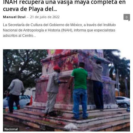
INAH recupera una vasija maya completa en
cueva de Playa del...
Manuel Dzul
-
21 de julio de 2022
0
La Secretaría de Cultura del Gobierno de México, a través del Instituto
Nacional de Antropología e Historia (INAH), informa que especialistas
adscritos al Centro...
Nacional