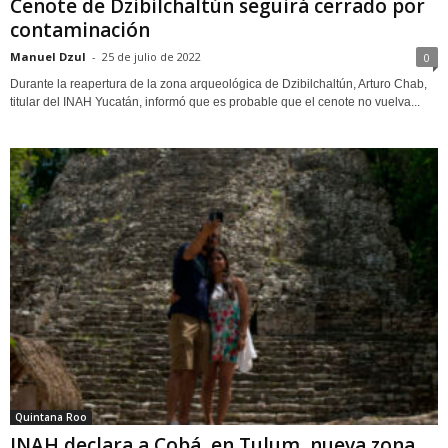
Cenote de Dzibilchaltún seguirá cerrado por
contaminación
Manuel Dzul
-
25 de julio de 2022
0
Durante la reapertura de la zona arqueológica de Dzibilchaltún, Arturo Chab,
titular del INAH Yucatán, informó que es probable que el cenote no vuelva...
Quintana Roo
INAH declara a Cobá, en Tulum, nueva zona