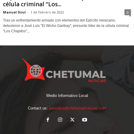
célula criminal “Los...
Manuel Dzul
-
1 de febrero de 2022
0
Tras un enfrentamiento armado con elementos del Ejército mexicano,
detuvieron a José Luis "El Wicho Garibay", presunto líder de la célula criminal
"Los Chapitos",...
Medio Informativo Local
Contact us:
periodico@chetumalnoticias.com