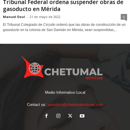
Tribunal Federal ordena suspender obras de
gasoducto en Mérida
Manuel Dzul
-
21 de mayo de 2022
0
El Tribunal Colegiado de Circuito ordenó que las obras de construcción de un
gasoducto en la colonia de San Damián en Mérida, sean suspendidas,...
Medio Informativo Local
Contact us:
periodico@chetumalnoticias.com