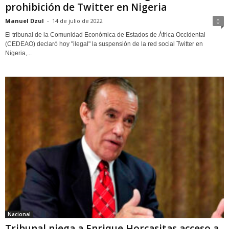
prohibición de Twitter en Nigeria
Manuel Dzul
-
14 de julio de 2022
0
El tribunal de la Comunidad Económica de Estados de África Occidental
(CEDEAO) declaró hoy "ilegal" la suspensión de la red social Twitter en
Nigeria,...
Nacional
Tribunal niega a Enrique Horcasitas acceso a