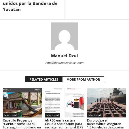
unidos por la Bandera de
Yucatán
Manuel Dzul
http://chetumalnoticias.com
RELATED ARTICLES
MORE FROM AUTHOR
Nacional
Nacional
Nacional
Capetillo Proyectos
ANPEC envía carta a
Duro golpe al
“CAPRO” consolida su
Claudia Sheinbaum para
narcotráfico: Aseguran
liderazgo inmobiliario en
rechazar aumento al IEPS
1.3 toneladas de cocaína