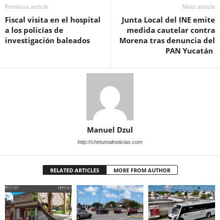
Previous article
Next article
Fiscal visita en el hospital
Junta Local del INE emite
a los policías de
medida cautelar contra
investigación baleados
Morena tras denuncia del
PAN Yucatán
Manuel Dzul
http://chetumalnoticias.com
RELATED ARTICLES
MORE FROM AUTHOR