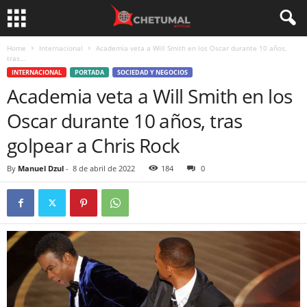
Home
Internacional
Academia veta a Will Smith en los Oscar durante 10 años,
tras...
INTERNACIONAL
PORTADA
SOCIEDAD Y NEGOCIOS
Academia veta a Will Smith en los
Oscar durante 10 años, tras
golpear a Chris Rock
By
Manuel Dzul
-
8 de abril de 2022
184
0