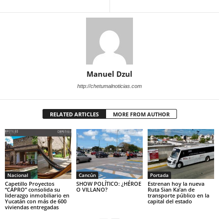
Manuel Dzul
http://chetumalnoticias.com
RELATED ARTICLES
MORE FROM AUTHOR
Nacional
Cancún
Portada
Capetillo Proyectos
SHOW POLÍTICO: ¿HÉROE
Estrenan hoy la nueva
“CAPRO” consolida su
O VILLANO?
Ruta Sian Ka’an de
liderazgo inmobiliario en
transporte público en la
Yucatán con más de 600
capital del estado
viviendas entregadas