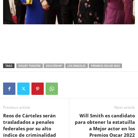
TAGS
DOLBY THEATRE
EDICIÓN 94ª
LOS ÁNGELES
PREMIOS OSCAR 2022
Previous article
Next article
Reos de Cárteles serán
Will Smith es candidato
trasladados a penales
para obtener la estatuilla
federales por su alto
a Mejor actor en los
índice de criminalidad
Premios Oscar 2022