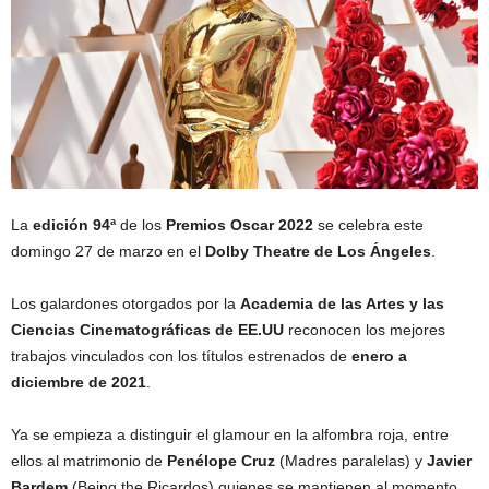
La
edición 94ª
de los
Premios Oscar 2022
se celebra este
domingo 27 de marzo en el
Dolby Theatre de Los Ángeles
.
Los galardones otorgados por la
Academia de las Artes y las
Ciencias Cinematográficas de EE.UU
reconocen los mejores
trabajos vinculados con los títulos estrenados de
enero a
diciembre de 2021
.
Ya se empieza a distinguir el glamour en la alfombra roja, entre
ellos al matrimonio de
Penélope Cruz
(Madres paralelas) y
Javier
Bardem
(Being the Ricardos) quienes se mantienen al momento