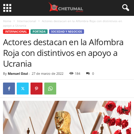
Home
Internacional
Actores destacan en la Alfombra Roja con distintivos en
apoyo a Ucrania
INTERNACIONAL
PORTADA
SOCIEDAD Y NEGOCIOS
Actores destacan en la Alfombra
Roja con distintivos en apoyo a
Ucrania
By
Manuel Dzul
-
27 de marzo de 2022
184
0