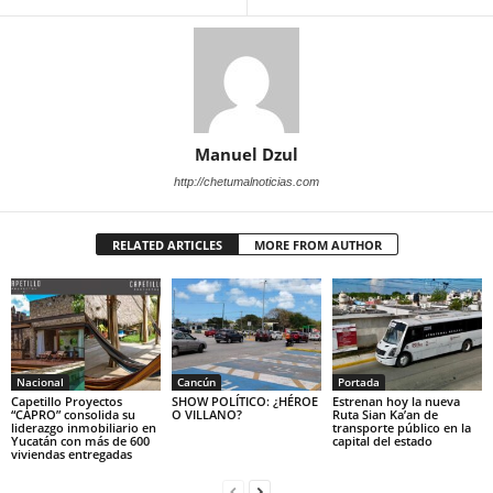
Manuel Dzul
http://chetumalnoticias.com
RELATED ARTICLES
MORE FROM AUTHOR
Nacional
Cancún
Portada
Capetillo Proyectos
SHOW POLÍTICO: ¿HÉROE
Estrenan hoy la nueva
“CAPRO” consolida su
O VILLANO?
Ruta Sian Ka’an de
liderazgo inmobiliario en
transporte público en la
Yucatán con más de 600
capital del estado
viviendas entregadas