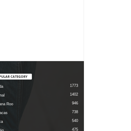
PULAR CATEGORY
1773
da
1402
nal
946
ana Roo
738
iacas
540
ca
475
án