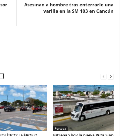
sor
Asesinan a hombre tras enterrarle una
varilla en la SM 103 en Cancún
Portada
OLÍTICO: ¿HÉROE O
Estrenan hoy la nueva Ruta Sian