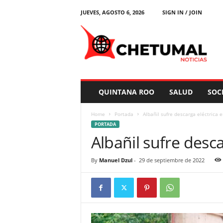
JUEVES, AGOSTO 6, 2026
SIGN IN / JOIN
C
h
e
t
u
m
a
QUINTANA ROO
SALUD
SOC
l
N
Home
Portada
Albañil sufre descarga eléctrica 
o
PORTADA
t
Albañil sufre desc
i
c
i
By
Manuel Dzul
-
29 de septiembre de 2022
a
s