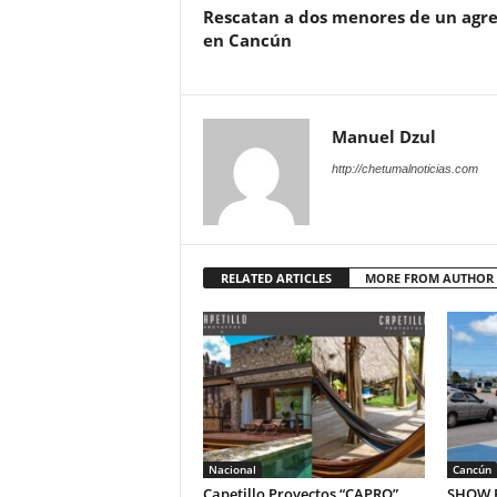
Rescatan a dos menores de un agre
en Cancún
Manuel Dzul
http://chetumalnoticias.com
RELATED ARTICLES
MORE FROM AUTHOR
Nacional
Cancún
Capetillo Proyectos “CAPRO”
SHOW P