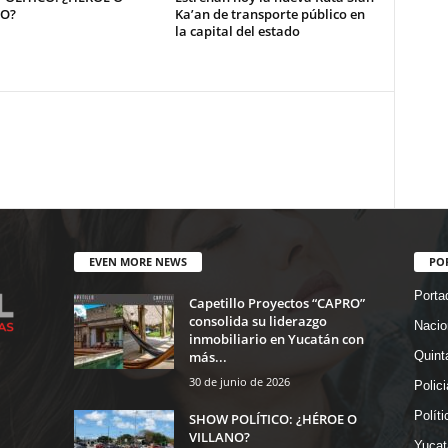
NO?
Ka’an de transporte público en
la capital del estado
EVEN MORE NEWS
PO
Porta
Capetillo Proyectos “CAPRO”
consolida su liderazgo
Nacio
inmobiliario en Yucatán con
más...
Quint
30 de junio de 2026
Polic
Políti
SHOW POLÍTICO: ¿HÉROE O
VILLANO?
Yucat