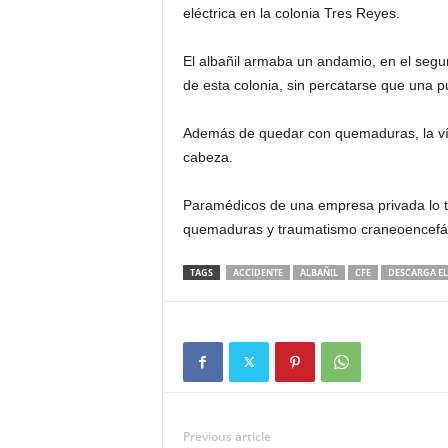
eléctrica en la colonia Tres Reyes.
El albañil armaba un andamio, en el segu
de esta colonia, sin percatarse que una p
Además de quedar con quemaduras, la víc
cabeza.
Paramédicos de una empresa privada lo tr
quemaduras y traumatismo craneoencefál
TAGS
ACCIDENTE
ALBAÑIL
CFE
DESCARGA EL
Previous article