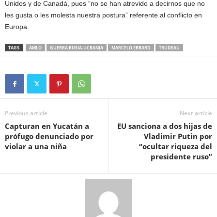
Unidos y de Canadá, pues “no se han atrevido a decirnos que no
les gusta o les molesta nuestra postura” referente al conflicto en
Europa.​
TAGS
AMLO
GUERRA RUSIA-UCRANIA
MARCELO EBRARD
TRUDEAU
Previous article
Next article
Capturan en Yucatán a
EU sanciona a dos hijas de
prófugo denunciado por
Vladimir Putin por
violar a una niña
“ocultar riqueza del
presidente ruso”