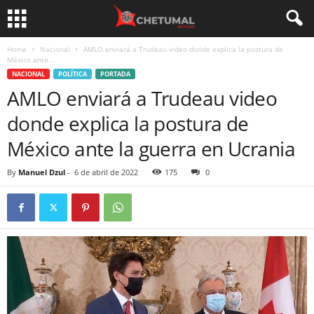
Home
Nacional
AMLO enviará a Trudeau video donde explica la postura de
México ante...
NACIONAL
POLÍTICA
PORTADA
AMLO enviará a Trudeau video
donde explica la postura de
México ante la guerra en Ucrania
By
Manuel Dzul
-
6 de abril de 2022
175
0