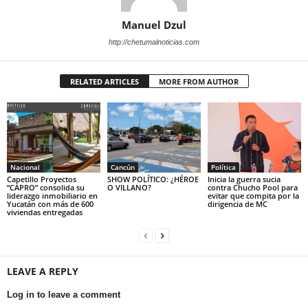
Manuel Dzul
http://chetumalnoticias.com
RELATED ARTICLES
MORE FROM AUTHOR
Nacional
Cancún
Política
Capetillo Proyectos
SHOW POLÍTICO: ¿HÉROE
Inicia la guerra sucia
“CAPRO” consolida su
O VILLANO?
contra Chucho Pool para
liderazgo inmobiliario en
evitar que compita por la
Yucatán con más de 600
dirigencia de MC
viviendas entregadas
LEAVE A REPLY
Log in to leave a comment