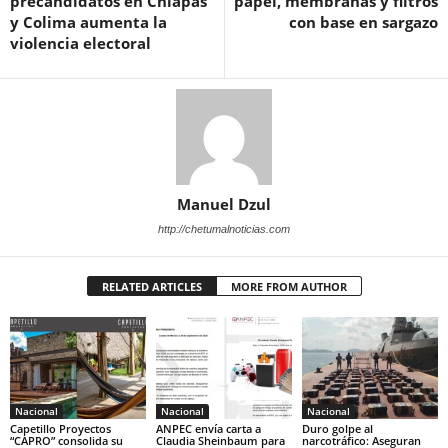
precandidatos en Chiapas
papel, membranas y filtros
y Colima aumenta la
con base en sargazo
violencia electoral
Manuel Dzul
http://chetumalnoticias.com
RELATED ARTICLES
MORE FROM AUTHOR
Nacional
Nacional
Nacional
Capetillo Proyectos
ANPEC envía carta a
Duro golpe al
“CAPRO” consolida su
Claudia Sheinbaum para
narcotráfico: Aseguran