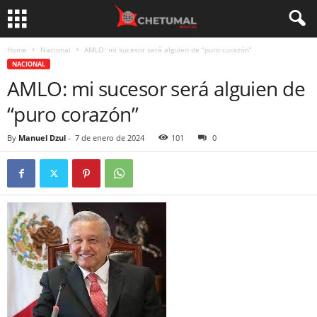
Home
Nacional
AMLO: mi sucesor será alguien de “puro corazón”
NACIONAL
AMLO: mi sucesor será alguien de
“puro corazón”
By
Manuel Dzul
-
7 de enero de 2024
101
0