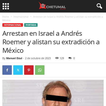
Home
Internacional
Arrestan en Israel a Andrés Roemer y alistan su extradición a
México
INTERNACIONAL
PORTADA
Arrestan en Israel a Andrés
Roemer y alistan su extradición a
México
By
Manuel Dzul
-
2 de octubre de 2023
129
0