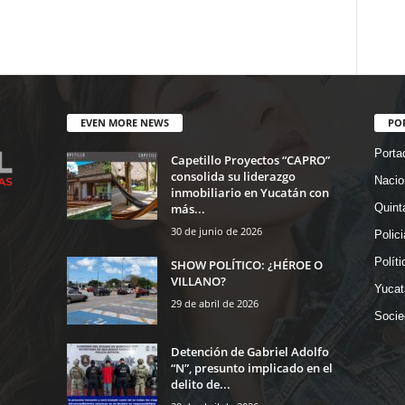
EVEN MORE NEWS
PO
Porta
Capetillo Proyectos “CAPRO”
consolida su liderazgo
Nacio
inmobiliario en Yucatán con
más...
Quint
30 de junio de 2026
Polic
Políti
SHOW POLÍTICO: ¿HÉROE O
VILLANO?
Yucat
29 de abril de 2026
Socie
Detención de Gabriel Adolfo
“N”, presunto implicado en el
delito de...