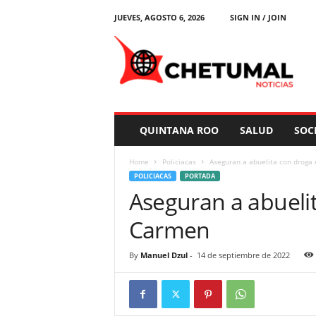
JUEVES, AGOSTO 6, 2026
SIGN IN / JOIN
C
h
e
t
u
m
a
QUINTANA ROO
SALUD
SOC
l
N
Home
Policiacas
Aseguran a abuelita con droga
o
POLICIACAS
PORTADA
t
Aseguran a abuelit
i
c
Carmen
i
a
s
By
Manuel Dzul
-
14 de septiembre de 2022