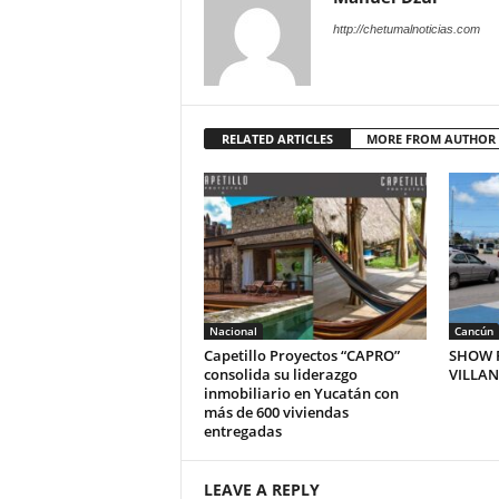
http://chetumalnoticias.com
RELATED ARTICLES
MORE FROM AUTHOR
Nacional
Cancún
Capetillo Proyectos “CAPRO”
SHOW P
consolida su liderazgo
VILLA
inmobiliario en Yucatán con
más de 600 viviendas
entregadas
LEAVE A REPLY