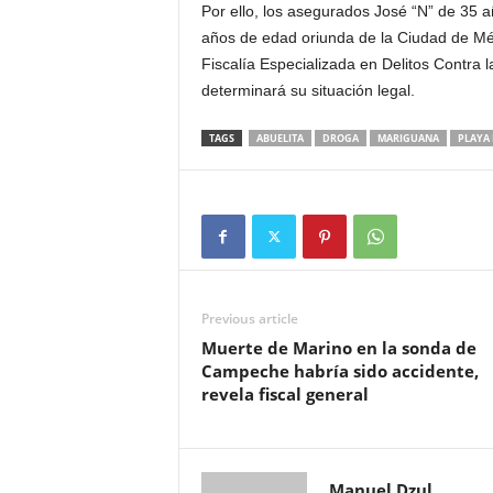
Por ello, los asegurados José “N” de 35 a
años de edad oriunda de la Ciudad de Méx
Fiscalía Especializada en Delitos Contr
determinará su situación legal.
TAGS
ABUELITA
DROGA
MARIGUANA
PLAYA
Previous article
Muerte de Marino en la sonda de
Campeche habría sido accidente,
revela fiscal general
Manuel Dzul