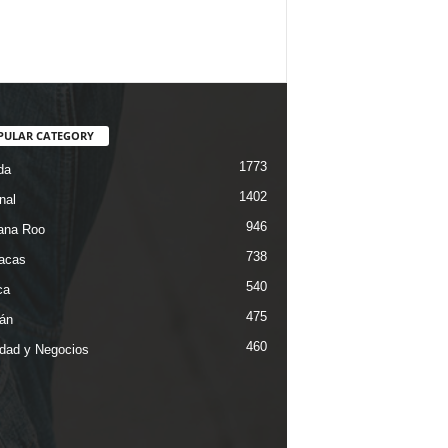
PULAR CATEGORY
1773
da
1402
nal
946
ana Roo
738
iacas
540
ca
475
án
460
dad y Negocios