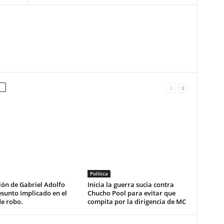
Política
ón de Gabriel Adolfo
Inicia la guerra sucia contra
esunto implicado en el
Chucho Pool para evitar que
de robo.
compita por la dirigencia de MC