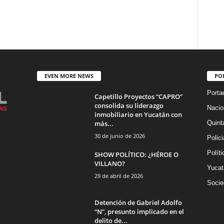
EVEN MORE NEWS
PO
Porta
Capetillo Proyectos “CAPRO”
consolida su liderazgo
Nacio
inmobiliario en Yucatán con
más...
Quint
30 de junio de 2026
Polic
Políti
SHOW POLÍTICO: ¿HÉROE O
VILLANO?
Yucat
29 de abril de 2026
Socie
Detención de Gabriel Adolfo
“N”, presunto implicado en el
delito de...