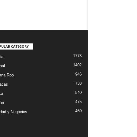
PULAR CATEGORY
1773
da
1402
nal
946
ana Roo
738
iacas
540
ca
475
án
460
dad y Negocios