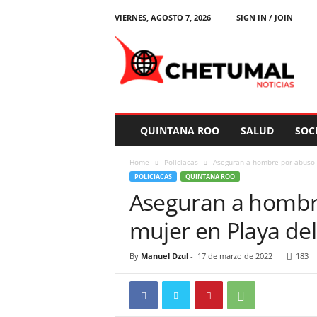
VIERNES, AGOSTO 7, 2026
SIGN IN / JOIN
C
h
e
t
u
m
a
QUINTANA ROO
SALUD
SOC
l
N
Home
Policiacas
Aseguran a hombre por abuso s
o
POLICIACAS
QUINTANA ROO
t
Aseguran a hombr
i
c
mujer en Playa de
i
a
s
By
Manuel Dzul
-
17 de marzo de 2022
183