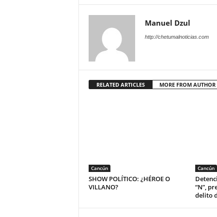
Manuel Dzul
http://chetumalnoticias.com
RELATED ARTICLES
MORE FROM AUTHOR
Cancún
Cancún
SHOW POLÍTICO: ¿HÉROE O
Detenci
VILLANO?
“N”, pr
delito 