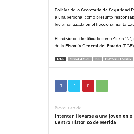
Policías de la
Secretaría de Seguridad P
a una persona, como presunto responsabl
fue amenazada en el fraccionamiento Las
El individuo, identificado como Aldrín “N”
de la
Fiscalía General del Estado
(FGE) 
TAGS
ABUSO SEXUAL
FGE
PLAYA DEL CARMEN
Previous article
Intentan llevarse a una joven en el
Centro Histórico de Mérida