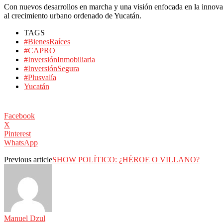
Con nuevos desarrollos en marcha y una visión enfocada en la innovaci
al crecimiento urbano ordenado de Yucatán.
TAGS
#BienesRaíces
#CAPRO
#InversiónInmobiliaria
#InversiónSegura
#Plusvalía
Yucatán
Facebook
X
Pinterest
WhatsApp
Previous article
SHOW POLÍTICO: ¿HÉROE O VILLANO?
Manuel Dzul