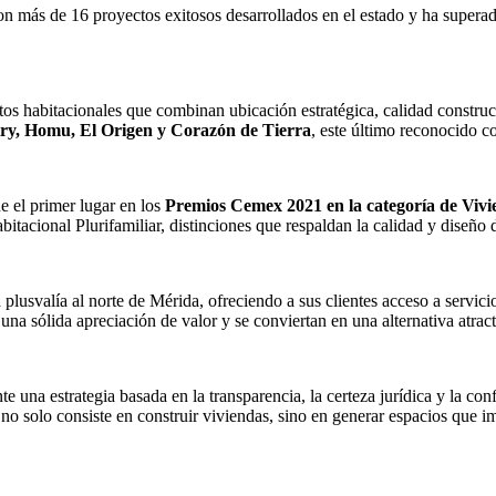
n más de 16 proyectos exitosos desarrollados en el estado y ha superad
ectos habitacionales que combinan ubicación estratégica, calidad constru
try, Homu, El Origen y Corazón de Tierra
, este último reconocido c
e el primer lugar en los
Premios Cemex 2021 en la categoría de Viv
itacional Plurifamiliar, distinciones que respaldan la calidad y diseño d
 plusvalía al norte de Mérida, ofreciendo a sus clientes acceso a servi
a sólida apreciación de valor y se conviertan en una alternativa atract
 una estrategia basada en la transparencia, la certeza jurídica y la con
o solo consiste en construir viviendas, sino en generar espacios que imp