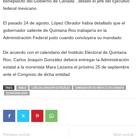
beneplácito del Gobierno de Canadá”, detalló el jefe del Ejecutivo
federal mexicano.
El pasado 24 de agosto, López Obrador había detallado que el
gobernador saliente de Quintana Roo trabajaría en la
Administración Federal justo cuando concluyera su mandado.
De acuerdo con el calendario del Instituto Electoral de Quintana
Roo, Carlos Joaquín González deberá entregar la Administración
estatal a la morenista Mara Lezama el próximo 25 de septiembre
ante el Congreso de dicha entidad.
TAGS
AMLO
CARLOS JOAQUÍN GONZÁLEZ
EMBAJADOR DE MÉXICO EN CANADÁ
QUINTANA ROO
Previous article
Next article