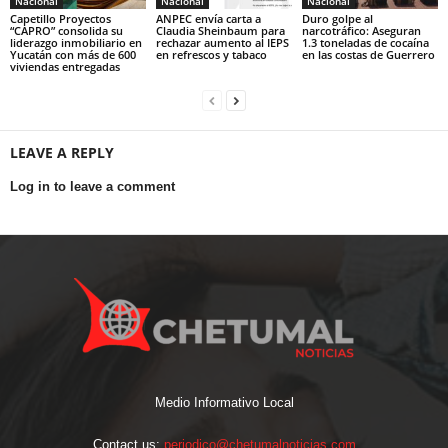
Nacional
Nacional
Nacional
Capetillo Proyectos
ANPEC envía carta a
Duro golpe al
“CAPRO” consolida su
Claudia Sheinbaum para
narcotráfico: Aseguran
liderazgo inmobiliario en
rechazar aumento al IEPS
1.3 toneladas de cocaína
Yucatán con más de 600
en refrescos y tabaco
en las costas de Guerrero
viviendas entregadas
LEAVE A REPLY
Log in to leave a comment
Medio Informativo Local
Contact us:
periodico@chetumalnoticias.com