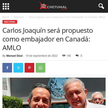
Home
Nacional
Carlos Joaquín será propuesto como embajador en Canadá: AMLO
NACIONAL
Carlos Joaquín será propuesto
como embajador en Canadá:
AMLO
By
Manuel Dzul
-
14 de septiembre de 2022
145
0