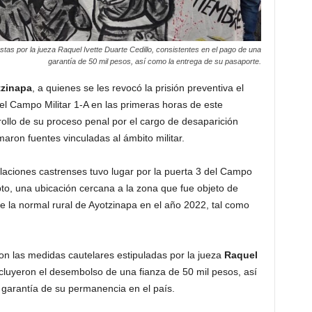
stas por la jueza Raquel Ivette Duarte Cedillo, consistentes en el pago de una
garantía de 50 mil pesos, así como la entrega de su pasaporte.
zinapa
, a quienes se les revocó la prisión preventiva el
l Campo Militar 1-A en las primeras horas de este
rrollo de su proceso penal por el cargo de desaparición
aron fuentes vinculadas al ámbito militar.
talaciones castrenses tuvo lugar por la puerta 3 del Campo
pto, una ubicación cercana a la zona que fue objeto de
e la normal rural de Ayotzinapa en el año 2022, tal como
n las medidas cautelares estipuladas por la jueza
Raquel
cluyeron el desembolso de una fianza de 50 mil pesos, así
garantía de su permanencia en el país.