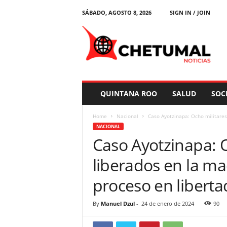
SÁBADO, AGOSTO 8, 2026
SIGN IN / JOIN
C
h
e
t
u
m
a
QUINTANA ROO
SALUD
SOC
l
N
Home
Nacional
Caso Ayotzinapa: Ocho militares
o
NACIONAL
t
Caso Ayotzinapa: 
i
c
liberados en la m
i
a
proceso en liberta
s
By
Manuel Dzul
-
24 de enero de 2024
90