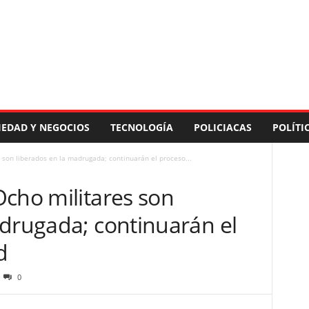
IEDAD Y NEGOCIOS
TECNOLOGÍA
POLICIACAS
POLÍTI
 son liberados en la madrugada; continuarán el proceso...
Ocho militares son
adrugada; continuarán el
d
0