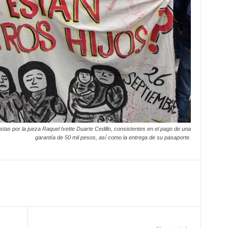
stas por la jueza Raquel Ivette Duarte Cedillo, consistentes en el pago de una
garantía de 50 mil pesos, así como la entrega de su pasaporte.