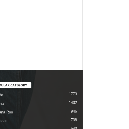
PULAR CATEGORY
1773
da
1402
nal
946
ana Roo
738
iacas
540