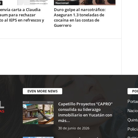
l
Nacional
envía carta a Claudia
Duro golpe al narcotráfico:
aum para rechazar
Aseguran 1.3 toneladas de
 al IEPS en refrescos y
cocaína en las costas de
Guerrero
EVEN MORE NEWS
PO
Porta
Capetillo Proyectos “CAPRO”
consolida su liderazgo
Nacio
inmobiliario en Yucatán con
más...
Quint
30 de junio de 2026
Polic