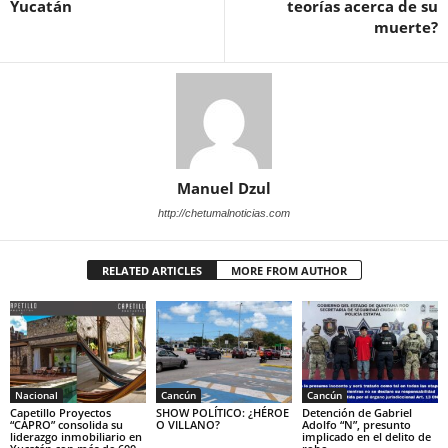
Yucatán
teorías acerca de su
muerte?
Manuel Dzul
http://chetumalnoticias.com
RELATED ARTICLES
MORE FROM AUTHOR
Nacional
Cancún
Cancún
Capetillo Proyectos
SHOW POLÍTICO: ¿HÉROE
Detención de Gabriel
“CAPRO” consolida su
O VILLANO?
Adolfo “N”, presunto
liderazgo inmobiliario en
implicado en el delito de