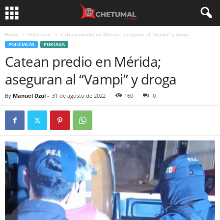
Home
Policiacas
Catean predio en Mérida; aseguran al “Vampi” y droga
POLICIACAS
PORTADA
Catean predio en Mérida;
aseguran al “Vampi” y droga
By
Manuel Dzul
-
31 de agosto de 2022
160
0