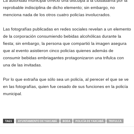
La autoridad municipal ofreció una disculpa a la ciudadanía por la
reprobable indisciplina de dicho elemento; sin embargo, no
menciona nada de los otros cuatro policías involucrados.
Las fotografías publicadas en redes sociales revelan a un elemento
de la corporación consumiendo bebidas alcohólicas durante la
fiesta; sin embargo, la persona que compartió la imagen asegura
que al evento asistieron cinco policías quienes además de
consumir bebidas embriagantes protagonizaron una trifulca con
una de las invitadas.
Por lo que extraña que sólo sea un policía, al perecer el que se ve
en las fotografías, quien fue cesado de sus funciones en la policía
municipal.
TAGS
AYUNTAMIENTO DE YAXCABÁ
BODA
POLICÍA DE YAXCABÁ
TRIFULCA