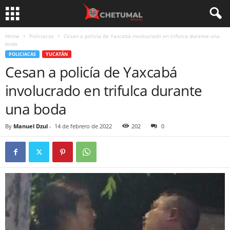
Home
Policiacas
Cesan a policía de Yaxcabá involucrado en trifulca durante una
boda
POLICIACAS
YUCATÁN
Cesan a policía de Yaxcabá
involucrado en trifulca durante
una boda
By
Manuel Dzul
-
14 de febrero de 2022
202
0