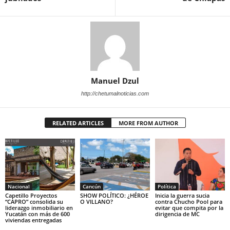
Manuel Dzul
http://chetumalnoticias.com
RELATED ARTICLES
MORE FROM AUTHOR
Nacional
Cancún
Política
Capetillo Proyectos
SHOW POLÍTICO: ¿HÉROE
Inicia la guerra sucia
“CAPRO” consolida su
O VILLANO?
contra Chucho Pool para
liderazgo inmobiliario en
evitar que compita por la
Yucatán con más de 600
dirigencia de MC
viviendas entregadas