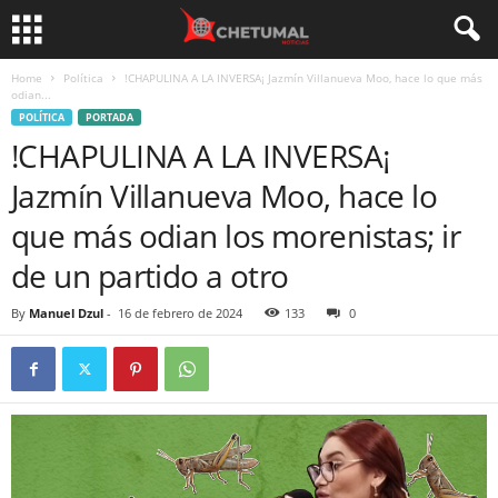
Home
Política
!CHAPULINA A LA INVERSA¡ Jazmín Villanueva Moo, hace lo que más
odian...
POLÍTICA
PORTADA
!CHAPULINA A LA INVERSA¡
Jazmín Villanueva Moo, hace lo
que más odian los morenistas; ir
de un partido a otro
By
Manuel Dzul
-
16 de febrero de 2024
133
0