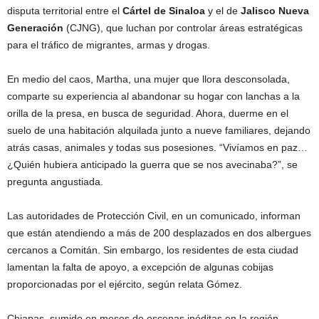
disputa territorial entre el
Cártel de Sinaloa
y el de
Jalisco Nueva
Generación
(CJNG), que luchan por controlar áreas estratégicas
para el tráfico de migrantes, armas y drogas.
En medio del caos, Martha, una mujer que llora desconsolada,
comparte su experiencia al abandonar su hogar con lanchas a la
orilla de la presa, en busca de seguridad. Ahora, duerme en el
suelo de una habitación alquilada junto a nueve familiares, dejando
atrás casas, animales y todas sus posesiones. “Vivíamos en paz…
¿Quién hubiera anticipado la guerra que se nos avecinaba?”, se
pregunta angustiada.
Las autoridades de Protección Civil, en un comunicado, informan
que están atendiendo a más de 200 desplazados en dos albergues
cercanos a Comitán. Sin embargo, los residentes de esta ciudad
lamentan la falta de apoyo, a excepción de algunas cobijas
proporcionadas por el ejército, según relata Gómez.
Chiapas, sumido en meses de escenas inéditas en la región,