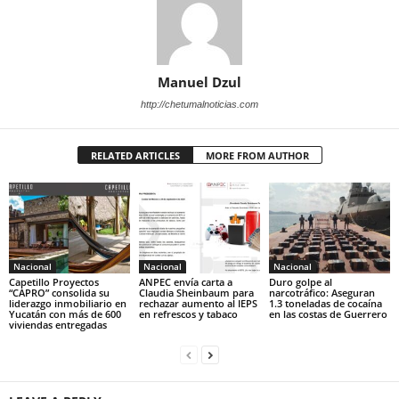
Manuel Dzul
http://chetumalnoticias.com
RELATED ARTICLES
MORE FROM AUTHOR
Nacional
Nacional
Nacional
Capetillo Proyectos
ANPEC envía carta a
Duro golpe al
“CAPRO” consolida su
Claudia Sheinbaum para
narcotráfico: Aseguran
liderazgo inmobiliario en
rechazar aumento al IEPS
1.3 toneladas de cocaína
Yucatán con más de 600
en refrescos y tabaco
en las costas de Guerrero
viviendas entregadas