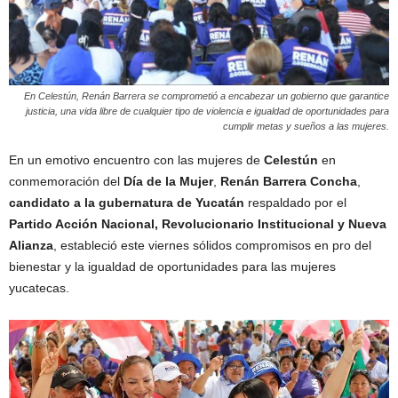
En Celestún, Renán Barrera se comprometió a encabezar un gobierno que garantice
justicia, una vida libre de cualquier tipo de violencia e igualdad de oportunidades para
cumplir metas y sueños a las mujeres.
En un emotivo encuentro con las mujeres de
Celestún
en
conmemoración del
Día de la Mujer
,
Renán Barrera Concha
,
candidato a la gubernatura de Yucatán
respaldado por el
Partido Acción Nacional, Revolucionario Institucional y Nueva
Alianza
, estableció este viernes sólidos compromisos en pro del
bienestar y la igualdad de oportunidades para las mujeres
yucatecas.