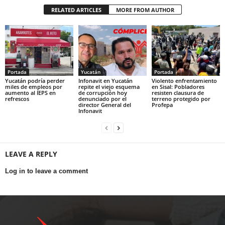
RELATED ARTICLES
MORE FROM AUTHOR
Portada
Yucatán
Portada
Yucatán podría perder
Infonavit en Yucatán
Violento enfrentamiento
miles de empleos por
repite el viejo esquema
en Sisal: Pobladores
aumento al IEPS en
de corrupción hoy
resisten clausura de
refrescos
denunciado por el
terreno protegido por
director General del
Profepa
Infonavit
LEAVE A REPLY
Log in to leave a comment