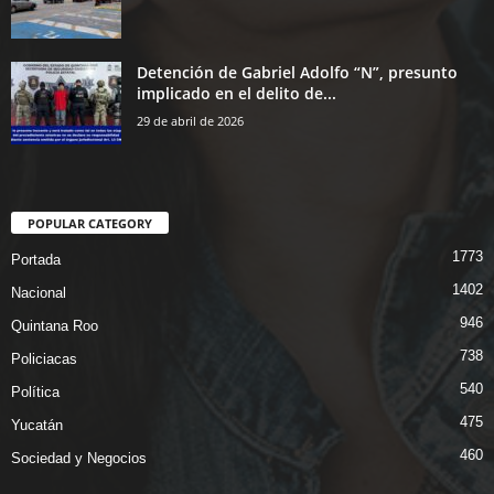
Detención de Gabriel Adolfo “N”, presunto
implicado en el delito de...
29 de abril de 2026
POPULAR CATEGORY
1773
Portada
1402
Nacional
946
Quintana Roo
738
Policiacas
540
Política
475
Yucatán
460
Sociedad y Negocios