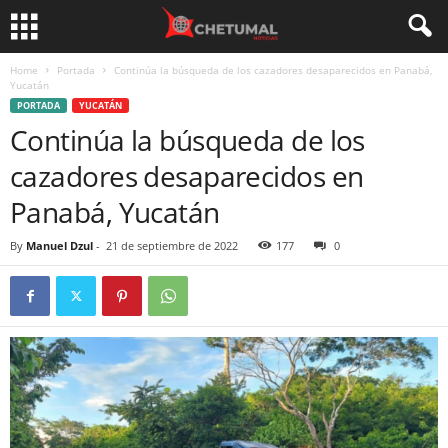
Home
Portada
Continúa la búsqueda de los cazadores desaparecidos en Panabá,
Yucatán
PORTADA
YUCATÁN
Continúa la búsqueda de los
cazadores desaparecidos en
Panabá, Yucatán
By
Manuel Dzul
-
21 de septiembre de 2022
177
0