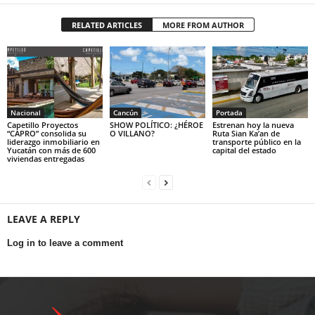
RELATED ARTICLES
MORE FROM AUTHOR
Nacional
Cancún
Portada
Capetillo Proyectos
SHOW POLÍTICO: ¿HÉROE
Estrenan hoy la nueva
“CAPRO” consolida su
O VILLANO?
Ruta Sian Ka’an de
liderazgo inmobiliario en
transporte público en la
Yucatán con más de 600
capital del estado
viviendas entregadas
LEAVE A REPLY
Log in to leave a comment