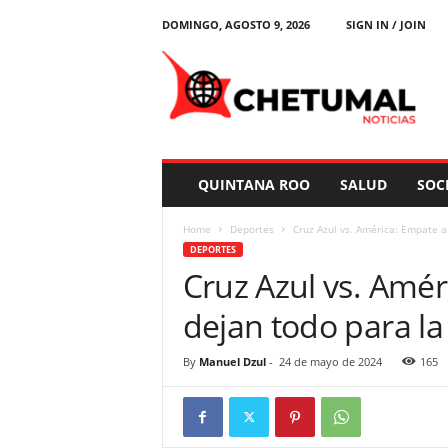
DOMINGO, AGOSTO 9, 2026
SIGN IN / JOIN
C
h
e
t
u
m
a
QUINTANA ROO
SALUD
SOC
l
N
Home
Deportes
Cruz Azul vs. América: Empate a 
o
DEPORTES
t
Cruz Azul vs. Amér
i
c
dejan todo para la
i
a
s
By
Manuel Dzul
-
24 de mayo de 2024
165