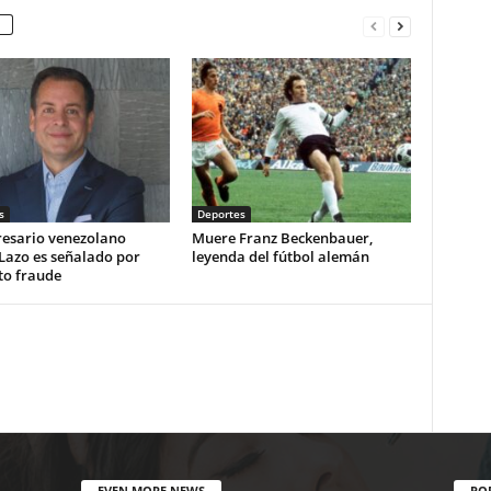
s
Deportes
resario venezolano
Muere Franz Beckenbauer,
Lazo es señalado por
leyenda del fútbol alemán
to fraude
EVEN MORE NEWS
PO