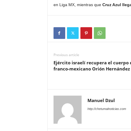
en Liga MX, mientras que
Cruz Azul llega
Previous article
Ejército israelí recupera el cuerpo 
franco-mexicano Orión Hernández
Manuel Dzul
http://chetumalnoticias.com