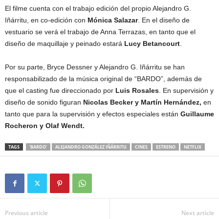
El filme cuenta con el trabajo edición del propio Alejandro G.
Iñárritu, en co-edición con
Mónica Salazar
. En el diseño de
vestuario se verá el trabajo de Anna Terrazas, en tanto que el
diseño de maquillaje y peinado estará
Lucy Betancourt
.
Por su parte, Bryce Dessner y Alejandro G. Iñárritu se han
responsabilizado de la música original de “BARDO”, además de
que el casting fue direccionado por
Luis Rosales
. En supervisión y
diseño de sonido figuran
Nicolas Becker y Martín Hernández,
en
tanto que para la supervisión y efectos especiales están
Guillaume
Rocheron y Olaf Wendt.
TAGS
'BARDO'
ALEJANDRO GONZÁLEZ IÑÁRRITU
CINES
ESTRENO
NETFLIX
Previous article
Next article