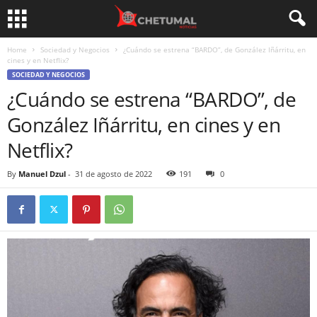
Home
Sociedad y Negocios
¿Cuándo se estrena “BARDO”, de González Iñárritu, en
cines y en Netflix?
SOCIEDAD Y NEGOCIOS
¿Cuándo se estrena “BARDO”, de
González Iñárritu, en cines y en
Netflix?
By
Manuel Dzul
-
31 de agosto de 2022
191
0