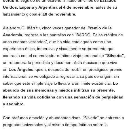
octubre
, seguido de un estreno limitado en cines de
Estados
Unidos, España y Argentina
el
4 de noviembre
, antes de su
lanzamiento global el
18 de noviembre.
Alejandro G. Iñárritu, cinco veces ganador del
Premio de la
Academia
, regresa a las pantallas con “BARDO, Falsa crónica de
unas cuantas verdades”, que ha sido catalogada como una
experiencia épica, inmersiva y visualmente sorprendente que
contrasta con el conmovedor e íntimo viaje personal de
“Silverio”
,
un renombrado periodista y documentalista mexicano que vive
en
Los Ángeles
, quien, después de recibir un prestigioso premio
internacional, se ve obligado a regresar a su país de origen, sin
saber que este simple viaje lo llevará a un límite existencial.
Lo
absurdo de sus memorias y miedos infiltran su presente,
llenando su vida cotidiana con una sensación de perplejidad
y asombro.
Con profunda emoción y abundantes risas, “Silverio” se enfrenta a
preguntas universales y al mismo tiempo íntimas sobre la