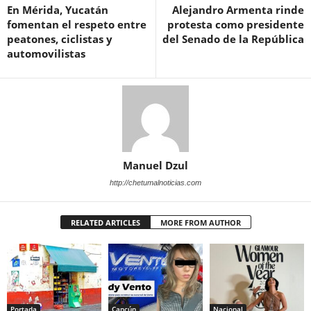
En Mérida, Yucatán
Alejandro Armenta rinde
fomentan el respeto entre
protesta como presidente
peatones, ciclistas y
del Senado de la República
automovilistas
Manuel Dzul
http://chetumalnoticias.com
RELATED ARTICLES
MORE FROM AUTHOR
Portada
Cancún
Nacional