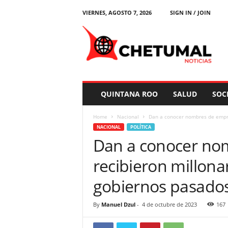
VIERNES, AGOSTO 7, 2026
SIGN IN / JOIN
C
h
e
t
u
m
a
QUINTANA ROO
SALUD
SOC
l
N
Home
Nacional
Dan a conocer nombres de empre
o
NACIONAL
POLÍTICA
t
Dan a conocer no
i
c
recibieron millona
i
a
gobiernos pasado
s
By
Manuel Dzul
-
4 de octubre de 2023
167