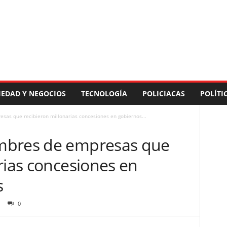
IEDAD Y NEGOCIOS
TECNOLOGÍA
POLICIACAS
POLÍTI
sas que recibieron millonarias concesiones en gobiernos...
mbres de empresas que
rias concesiones en
s
0