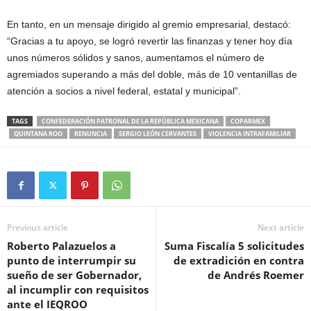
En tanto, en un mensaje dirigido al gremio empresarial, destacó:
“Gracias a tu apoyo, se logró revertir las finanzas y tener hoy día
unos números sólidos y sanos, aumentamos el número de
agremiados superando a más del doble, más de 10 ventanillas de
atención a socios a nivel federal, estatal y municipal”.
TAGS
CONFEDERACIÓN PATRONAL DE LA REPÚBLICA MEXICANA
COPARMEX
QUINTANA ROO
RENUNCIA
SERGIO LEÓN CERVANTES
VIOLENCIA INTRAFAMILIAR
Previous article
Next article
Roberto Palazuelos a
Suma Fiscalía 5 solicitudes
punto de interrumpir su
de extradición en contra
sueño de ser Gobernador,
de Andrés Roemer
al incumplir con requisitos
ante el IEQROO