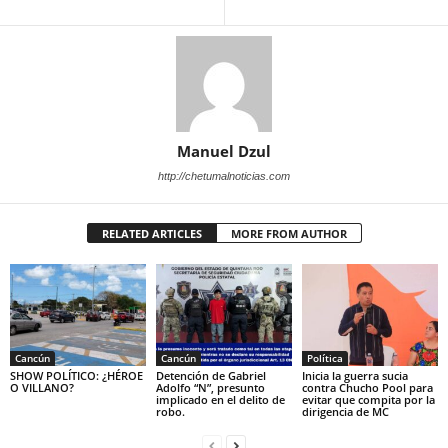
Manuel Dzul
http://chetumalnoticias.com
RELATED ARTICLES
MORE FROM AUTHOR
Cancún
Cancún
Política
SHOW POLÍTICO: ¿HÉROE
Detención de Gabriel
Inicia la guerra sucia
O VILLANO?
Adolfo “N”, presunto
contra Chucho Pool para
implicado en el delito de
evitar que compita por la
robo.
dirigencia de MC