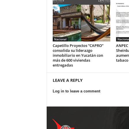
Nacional
Naciona
Capetillo Proyectos “CAPRO”
ANPEC 
consolida su liderazgo
Sheinb
inmobiliario en Yucatán con
aumento
más de 600 viviendas
tabaco
entregadas
LEAVE A REPLY
Log in to leave a comment