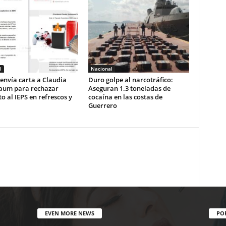
l
Nacional
envía carta a Claudia
Duro golpe al narcotráfico:
aum para rechazar
Aseguran 1.3 toneladas de
 al IEPS en refrescos y
cocaína en las costas de
Guerrero
EVEN MORE NEWS
PO