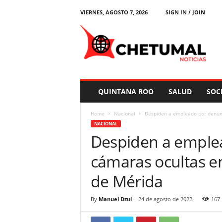
VIERNES, AGOSTO 7, 2026
SIGN IN / JOIN
C
h
e
t
u
m
a
QUINTANA ROO
SALUD
SOC
l
N
Home
Nacional
Despiden a empleado por denunc
o
NACIONAL
t
Despiden a emple
i
c
cámaras ocultas e
i
a
de Mérida
s
By
Manuel Dzul
-
24 de agosto de 2022
167