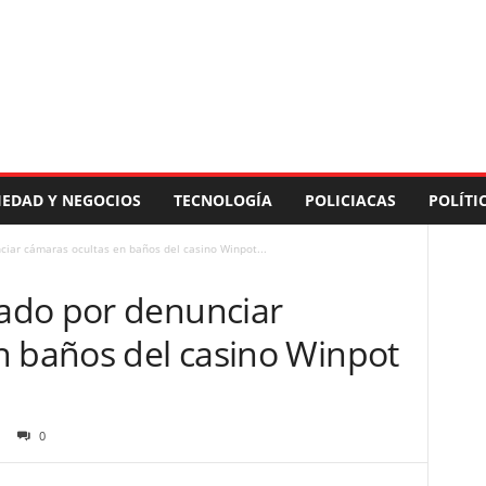
IEDAD Y NEGOCIOS
TECNOLOGÍA
POLICIACAS
POLÍTI
iar cámaras ocultas en baños del casino Winpot...
ado por denunciar
n baños del casino Winpot
0