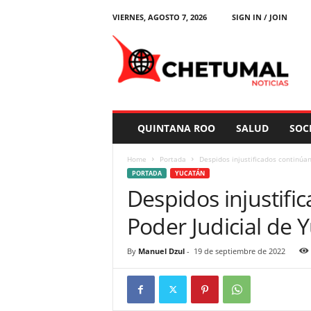
VIERNES, AGOSTO 7, 2026
SIGN IN / JOIN
C
h
e
t
u
m
a
QUINTANA ROO
SALUD
SOC
l
N
Home
Portada
Despidos injustificados continúan
o
PORTADA
YUCATÁN
t
Despidos injustifi
i
c
Poder Judicial de 
i
a
s
By
Manuel Dzul
-
19 de septiembre de 2022