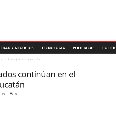
IEDAD Y NEGOCIOS
TECNOLOGÍA
POLICIACAS
POLÍTI
 en el Poder Judicial de Yucatán
cados continúan en el
Yucatán
159
0