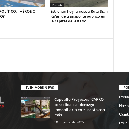
Portada
OLÍTICO: ¿HÉROE O
Estrenan hoy la nueva Ruta Sian
NO?
Ka’an de transporte público en
la capital del estado
EVEN MORE NEWS
PO
Porta
Capetillo Proyectos “CAPRO”
consolida su liderazgo
Nacio
inmobiliario en Yucatán con
más...
Quint
30 de junio de 2026
Polic