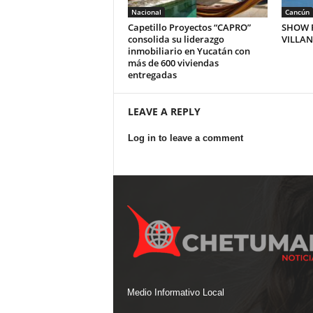
Nacional
Cancún
Capetillo Proyectos “CAPRO”
SHOW P
consolida su liderazgo
VILLA
inmobiliario en Yucatán con
más de 600 viviendas
entregadas
LEAVE A REPLY
Log in to leave a comment
Medio Informativo Local