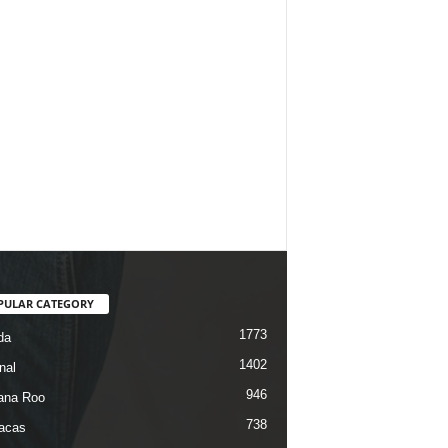
PULAR CATEGORY
1773
da
1402
nal
946
ana Roo
738
iacas