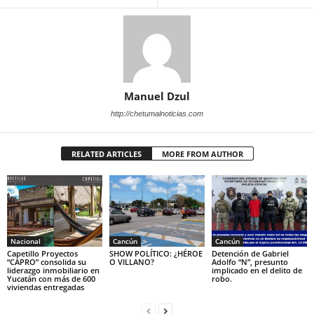
Manuel Dzul
http://chetumalnoticias.com
RELATED ARTICLES
MORE FROM AUTHOR
Nacional
Cancún
Cancún
Capetillo Proyectos
SHOW POLÍTICO: ¿HÉROE
Detención de Gabriel
“CAPRO” consolida su
O VILLANO?
Adolfo “N”, presunto
liderazgo inmobiliario en
implicado en el delito de
Yucatán con más de 600
robo.
viviendas entregadas