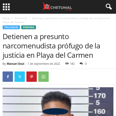
Home
Policiacas
Detienen a presunto narcomenudista prófugo de la justicia en
Playa del Carmen
POLICIACAS
PORTADA
Detienen a presunto
narcomenudista prófugo de la
justicia en Playa del Carmen
By
Manuel Dzul
-
1 de septiembre de 2022
182
0