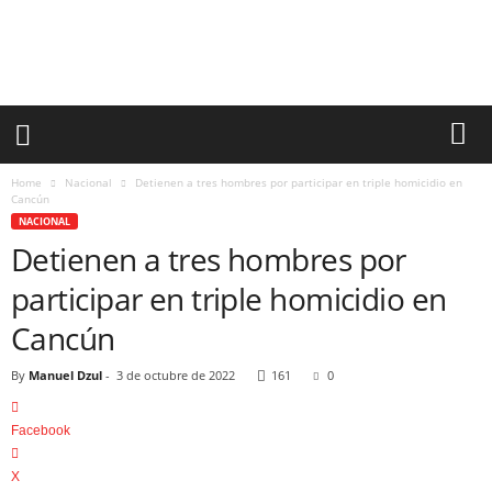
h
e
t
u
m
a
l
N
Home
Nacional
Detienen a tres hombres por participar en triple homicidio en
o
Cancún
t
NACIONAL
i
Detienen a tres hombres por
c
participar en triple homicidio en
i
a
Cancún
s
By
Manuel Dzul
-
3 de octubre de 2022
161
0
Facebook
X