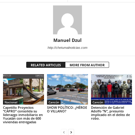
Manuel Dzul
http://chetumalnoticias.com
RELATED ARTICLES
MORE FROM AUTHOR
Nacional
Cancún
Cancún
Capetillo Proyectos
SHOW POLÍTICO: ¿HÉROE
Detención de Gabriel
“CAPRO” consolida su
O VILLANO?
Adolfo “N”, presunto
liderazgo inmobiliario en
implicado en el delito de
Yucatán con más de 600
robo.
viviendas entregadas