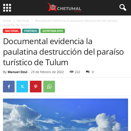
Home
Nacional
Documental evidencia la paulatina destrucción del paraíso
turístico de Tulum
NACIONAL
PORTADA
QUINTANA ROO
Documental evidencia la
paulatina destrucción del paraíso
turístico de Tulum
By
Manuel Dzul
-
23 de febrero de 2022
222
0