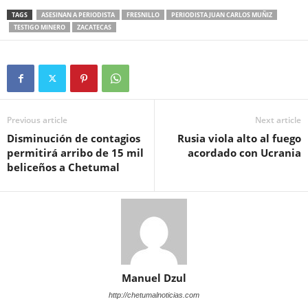
TAGS
ASESINAN A PERIODISTA
FRESNILLO
PERIODISTA JUAN CARLOS MUÑIZ
TESTIGO MINERO
ZACATECAS
Previous article
Next article
Disminución de contagios
Rusia viola alto al fuego
permitirá arribo de 15 mil
acordado con Ucrania
beliceños a Chetumal
Manuel Dzul
http://chetumalnoticias.com