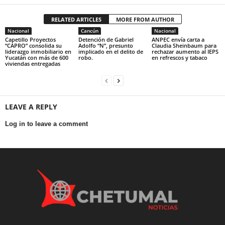
RELATED ARTICLES
MORE FROM AUTHOR
Nacional
Cancún
Nacional
Capetillo Proyectos
Detención de Gabriel
ANPEC envía carta a
“CAPRO” consolida su
Adolfo “N”, presunto
Claudia Sheinbaum para
liderazgo inmobiliario en
implicado en el delito de
rechazar aumento al IEPS
Yucatán con más de 600
robo.
en refrescos y tabaco
viviendas entregadas
LEAVE A REPLY
Log in to leave a comment