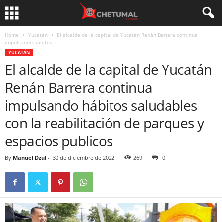
Home
Yucatán
El alcalde de la capital de Yucatán Renán Barrera continua
impulsando hábitos...
YUCATÁN
El alcalde de la capital de Yucatán
Renán Barrera continua
impulsando hábitos saludables
con la reabilitación de parques y
espacios publicos
By
Manuel Dzul
-
30 de diciembre de 2022
269
0