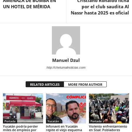
AMENAZA DE BOMBA EN
Cristiano Ronaldo ficha
UN HOTEL DE MÉRIDA
por el club saudita Al
Nassr hasta 2025 es oficial
Manuel Dzul
http://chetumalnoticias.com
RELATED ARTICLES
MORE FROM AUTHOR
Portada
Yucatán
Portada
Yucatán podría perder
Infonavit en Yucatán
Violento enfrentamiento
miles de empleos por
repite el viejo esquema
en Sisal: Pobladores