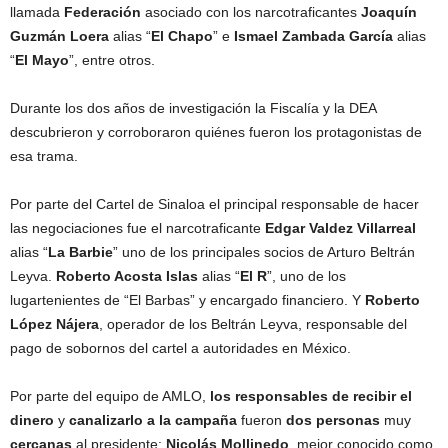
llamada
Federación
asociado con los narcotraficantes
Joaquín
Guzmán Loera
alias “
El Chapo
” e
Ismael Zambada García
alias
“
El Mayo
”, entre otros.
Durante los dos años de investigación la Fiscalía y la DEA
descubrieron y corroboraron quiénes fueron los protagonistas de
esa trama.
Por parte del Cartel de Sinaloa el principal responsable de hacer
las negociaciones fue el narcotraficante
Edgar Valdez Villarreal
alias “
La Barbie
” uno de los principales socios de Arturo Beltrán
Leyva.
Roberto Acosta Islas
alias “
El R
”, uno de los
lugartenientes de “El Barbas” y encargado financiero. Y
Roberto
López Nájera
, operador de los Beltrán Leyva, responsable del
pago de sobornos del cartel a autoridades en México.
Por parte del equipo de AMLO,
los responsables de recibir el
dinero
y
canalizarlo a la campaña
fueron
dos personas
muy
cercanas
al presidente:
Nicolás Mollinedo
, mejor conocido como