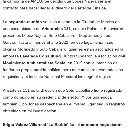
la campaña de AMLO. Se decidió que López Nájera sería el
contacto para hacer llegar el dinero del Cartel de Sinaloa.
La
segunda reunión
se llevó a cabo en la Ciudad de México en
una casa ubicada en
Aristóteles 131
, colonia Polanco. Estuvieron
presentes López Nájera, Soto Caballero, Dipp Jones y León
García. Hasta al menos el año 2022 en ese lugar tenían sus
oficinas Mollinedo y Soto Caballero, quienes están asociados en la
empresa
Laverage Consulting
. Juntos fundaron la asociación civil
Movimiento Ambientalista Social
en 2019 con la intención de
fundar su propio partido político, pero no cumplieron con todos los
requisitos y el Instituto Nacional Electoral les negó el registro.
Aristóteles 131 es la dirección que Soto Caballero tiene registrada
como domicilio en su credencial de elector. Y por una época
también Dipp Jones despachaba en el mismo lugar según registros
obtenidos en mi investigación.
Edgar Valdez Villarreal
“
La Barbie
” fue el
contacto negociador