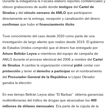
Durante la indagatoria la Fiscalía elaboró reportes confidenciales y
obtuvo grabaciones de audio donde
testigos
del
Cartel de
Sinaloa
y del
círculo cercano de AMLO
que participaron
directamente en la entrega, recepción y canalización del dinero
confirman
que hubo el
financiamiento ilícito
.
Tuve conocimiento del caso desde 2020 como parte de una
investigación de largo aliento que realizo desde 2019. El gobierno
de Estados Unidos comprobó que el dinero fue entregado por
Arturo Beltrán Leyva
a miembros del equipo de campaña de
AMLO durante el proceso electoral del 2006 a nombre del
Cartel
de Sinaloa
. A cambio la organización criminal
pidió
contar con
protección
y tener el
derecho a participar
en el nombramiento
del
Procurador General de la República
si López Obrador
ganaba la elección.
En ese tiempo Beltrán Leyva alias “El Barbas” obtenía ganancias
multimillonarias del tráfico de drogas que alcanzaban los
400
millones de dólares mensuales
. Era parte de la cúpula de la