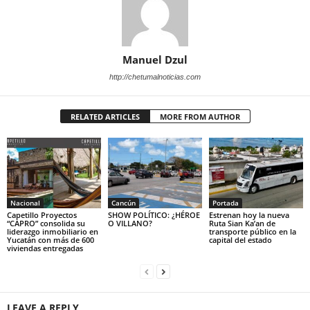
Manuel Dzul
http://chetumalnoticias.com
RELATED ARTICLES
MORE FROM AUTHOR
Nacional
Cancún
Portada
Capetillo Proyectos
SHOW POLÍTICO: ¿HÉROE
Estrenan hoy la nueva
“CAPRO” consolida su
O VILLANO?
Ruta Sian Ka’an de
liderazgo inmobiliario en
transporte público en la
Yucatán con más de 600
capital del estado
viviendas entregadas
LEAVE A REPLY