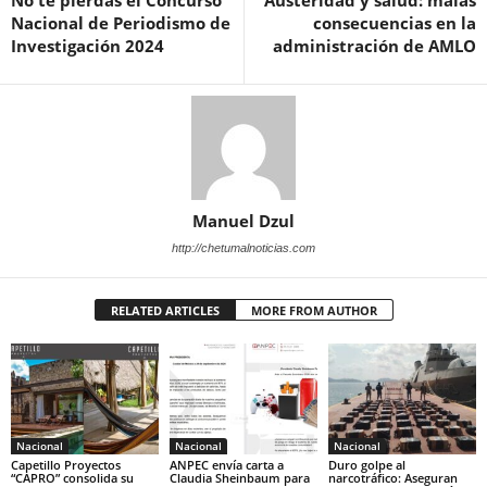
No te pierdas el Concurso
Austeridad y salud: malas
Nacional de Periodismo de
consecuencias en la
Investigación 2024
administración de AMLO
Manuel Dzul
http://chetumalnoticias.com
RELATED ARTICLES
MORE FROM AUTHOR
Nacional
Nacional
Nacional
Capetillo Proyectos
ANPEC envía carta a
Duro golpe al
“CAPRO” consolida su
Claudia Sheinbaum para
narcotráfico: Aseguran