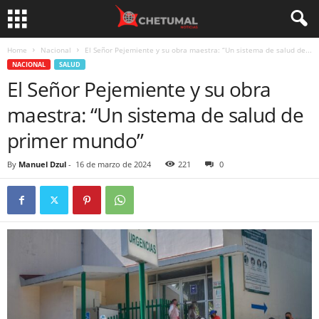
Home
Nacional
El Señor Pejemiente y su obra maestra: “Un sistema de salud de...
NACIONAL
SALUD
El Señor Pejemiente y su obra
maestra: “Un sistema de salud de
primer mundo”
By
Manuel Dzul
-
16 de marzo de 2024
221
0