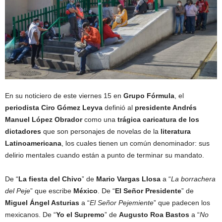
En su noticiero de este viernes 15 en
Grupo Fórmula
, el
periodista Ciro Gómez Leyva
definió al
presidente Andrés
Manuel López Obrador
como una
trágica caricatura de los
dictadores
que son personajes de novelas de la
literatura
Latinoamericana
, los cuales tienen un común denominador: sus
delirio mentales cuando están a punto de terminar su mandato.
De “
La fiesta del Chivo
” de
Mario Vargas Llosa
a “
La borrachera
del Peje
” que escribe
México
. De “
El Señor Presidente
” de
Miguel Ángel Asturias
a “
El Señor Pejemiente
” que padecen los
mexicanos. De “
Yo el Supremo
” de
Augusto Roa Bastos
a “
No