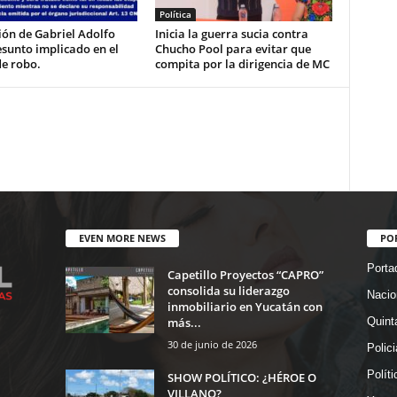
Política
ón de Gabriel Adolfo
Inicia la guerra sucia contra
esunto implicado en el
Chucho Pool para evitar que
de robo.
compita por la dirigencia de MC
EVEN MORE NEWS
PO
Porta
Capetillo Proyectos “CAPRO”
consolida su liderazgo
Nacio
inmobiliario en Yucatán con
más...
Quint
30 de junio de 2026
Polic
Políti
SHOW POLÍTICO: ¿HÉROE O
VILLANO?