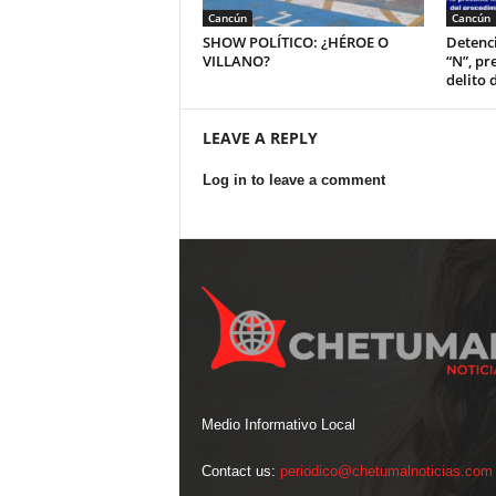
Cancún
Cancún
SHOW POLÍTICO: ¿HÉROE O
Detenci
VILLANO?
“N”, pr
delito 
LEAVE A REPLY
Log in to leave a comment
Medio Informativo Local
Contact us:
periodico@chetumalnoticias.com