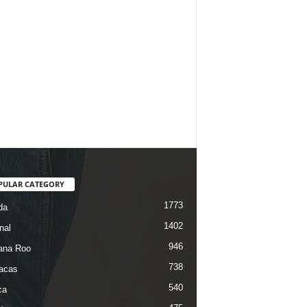
PULAR CATEGORY
1773
da
1402
nal
946
ana Roo
738
iacas
540
ca