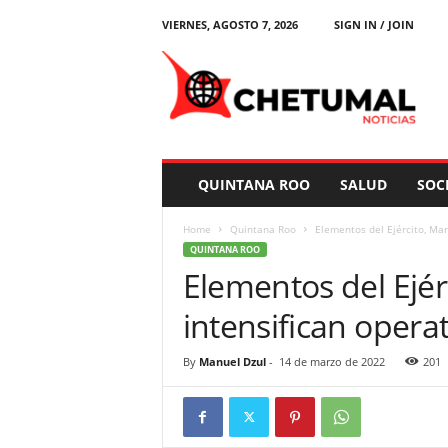
VIERNES, AGOSTO 7, 2026
SIGN IN / JOIN
C
h
e
t
u
m
a
QUINTANA ROO
SALUD
SOC
l
N
Home
Quintana Roo
Elementos del Ejército, Mar
o
QUINTANA ROO
t
Elementos del Ejér
i
c
intensifican opera
i
a
s
By
Manuel Dzul
-
14 de marzo de 2022
201