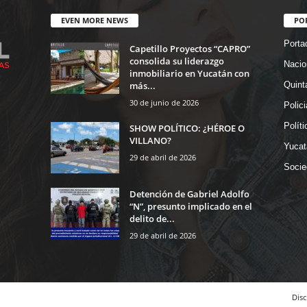
EVEN MORE NEWS
PO
Porta
Capetillo Proyectos “CAPRO”
consolida su liderazgo
Nacio
inmobiliario en Yucatán con
más...
Quint
30 de junio de 2026
Polic
Políti
SHOW POLÍTICO: ¿HÉROE O
VILLANO?
Yucat
29 de abril de 2026
Socie
Detención de Gabriel Adolfo
“N”, presunto implicado en el
delito de...
29 de abril de 2026
Disc