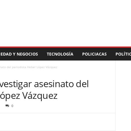
IEDAD Y NEGOCIOS
TECNOLOGÍA
POLICIACAS
POLÍTI
nato del periodista Heber López Vázquez
estigar asesinato del
López Vázquez
0