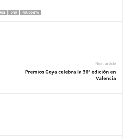
QUEZ
ONU
PERIODISTA
Next article
Premios Goya celebra la 36ª edición en
Valencia