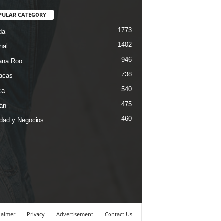
PULAR CATEGORY
1773
da
1402
nal
946
ana Roo
738
iacas
540
ca
475
án
460
dad y Negocios
laimer
Privacy
Advertisement
Contact Us