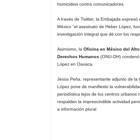
homicidios contra comunicadores.
A través de Twitter, la Embajada expresó e
México “el asesinato de Heber López, fu
investigación integral que dé con los re
Asimismo, la
Oficina en México del Alt
Derechos Humanos
(ONU-DH) condenó e
López en Oaxaca.
Jesús Peña, representante adjunto de la
López pone de manifiesto la vulnerabilida
periodística lejos de los centros urbano
respalden la imprescindible actividad per
a información plural.