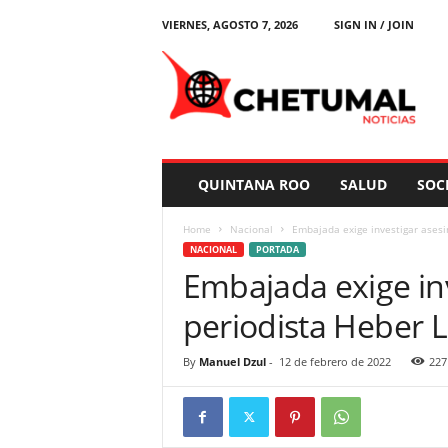
VIERNES, AGOSTO 7, 2026
SIGN IN / JOIN
C
h
e
t
u
m
a
QUINTANA ROO
SALUD
SOC
l
N
Home
Nacional
Embajada exige investigar asesi
o
NACIONAL
PORTADA
t
Embajada exige inv
i
c
periodista Heber 
i
a
s
By
Manuel Dzul
-
12 de febrero de 2022
227