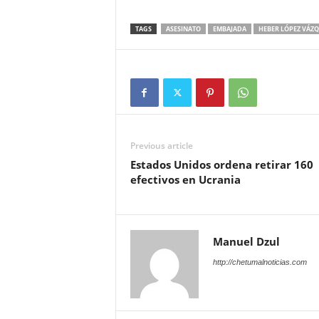
TAGS
ASESINATO
EMBAJADA
HEBER LÓPEZ VÁZ
Previous article
Estados Unidos ordena retirar 160
efectivos en Ucrania
Manuel Dzul
http://chetumalnoticias.com