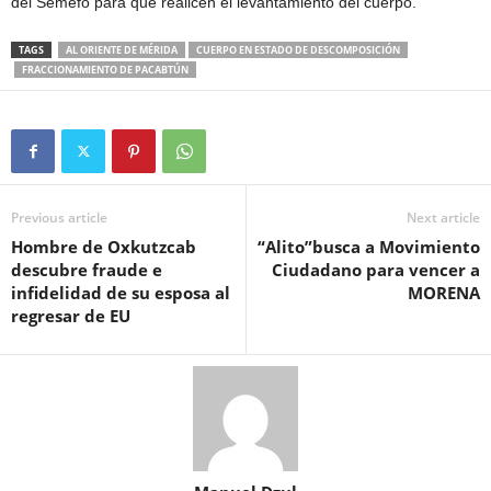
del Semefo para que realicen el levantamiento del cuerpo.
TAGS
AL ORIENTE DE MÉRIDA
CUERPO EN ESTADO DE DESCOMPOSICIÓN
FRACCIONAMIENTO DE PACABTÚN
Previous article
Next article
Hombre de Oxkutzcab
“Alito”busca a Movimiento
descubre fraude e
Ciudadano para vencer a
infidelidad de su esposa al
MORENA
regresar de EU