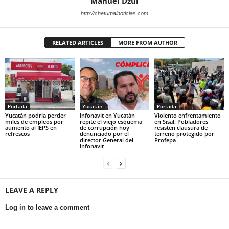
Manuel Dzul
http://chetumalnoticias.com
RELATED ARTICLES
MORE FROM AUTHOR
Portada
Yucatán
Portada
Yucatán podría perder
Infonavit en Yucatán
Violento enfrentamiento
miles de empleos por
repite el viejo esquema
en Sisal: Pobladores
aumento al IEPS en
de corrupción hoy
resisten clausura de
refrescos
denunciado por el
terreno protegido por
director General del
Profepa
Infonavit
LEAVE A REPLY
Log in to leave a comment