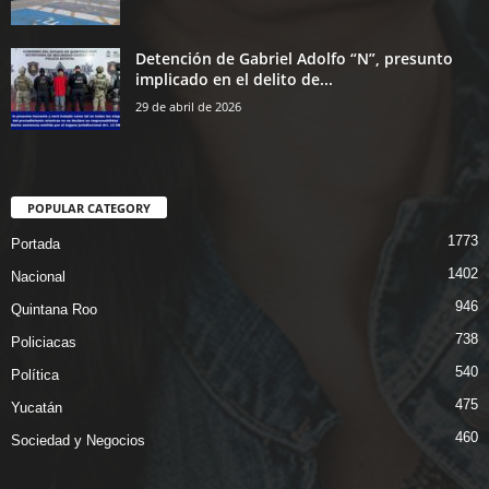
Detención de Gabriel Adolfo “N”, presunto
implicado en el delito de...
29 de abril de 2026
POPULAR CATEGORY
1773
Portada
1402
Nacional
946
Quintana Roo
738
Policiacas
540
Política
475
Yucatán
460
Sociedad y Negocios