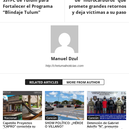
Fortalecer el Programa
promete grandes retornos
“Blindaje Tulum”
y deja víctimas a su paso
Manuel Dzul
http://chetumalnoticias.com
RELATED ARTICLES
MORE FROM AUTHOR
Nacional
Cancún
Cancún
Capetillo Proyectos
SHOW POLÍTICO: ¿HÉROE
Detención de Gabriel
“CAPRO” consolida su
O VILLANO?
Adolfo “N”, presunto