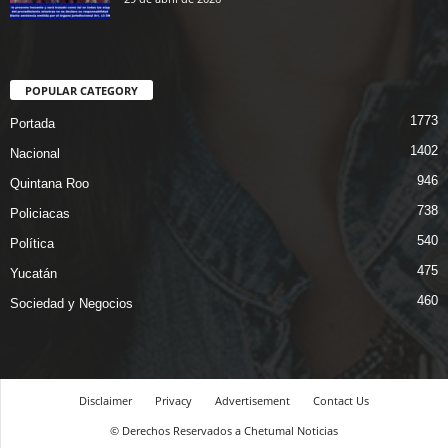
POPULAR CATEGORY
1773
Portada
1402
Nacional
946
Quintana Roo
738
Policiacas
540
Política
475
Yucatán
460
Sociedad y Negocios
Disclaimer
Privacy
Advertisement
Contact Us
© Derechos Reservados a Chetumal Noticias