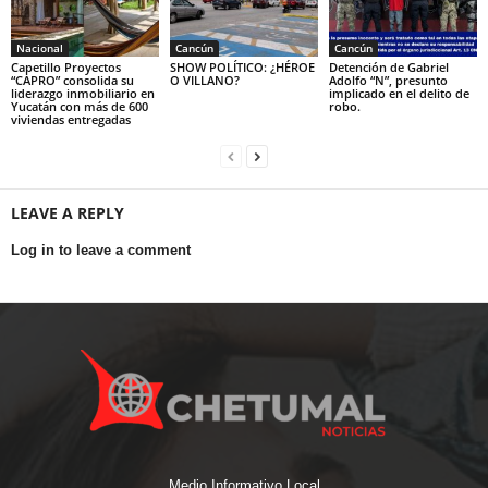
Nacional
Cancún
Cancún
Capetillo Proyectos
SHOW POLÍTICO: ¿HÉROE
Detención de Gabriel
“CAPRO” consolida su
O VILLANO?
Adolfo “N”, presunto
liderazgo inmobiliario en
implicado en el delito de
Yucatán con más de 600
robo.
viviendas entregadas
LEAVE A REPLY
Log in to leave a comment
Medio Informativo Local