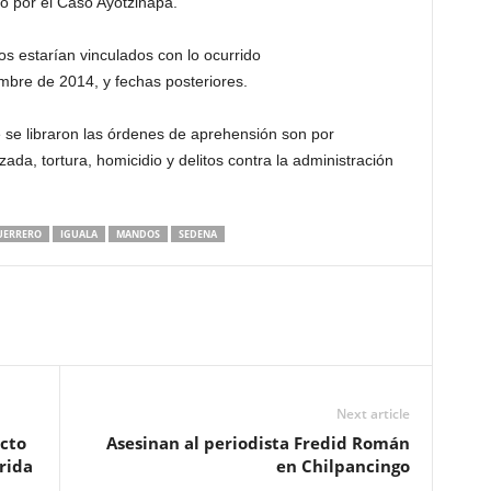
to por el Caso Ayotzinapa.
s estarían vinculados con lo ocurrido
embre de 2014, y fechas posteriores.
e se libraron las órdenes de aprehensión son por
ada, tortura, homicidio y delitos contra la administración
UERRERO
IGUALA
MANDOS
SEDENA
Next article
cto
Asesinan al periodista Fredid Román
rida
en Chilpancingo