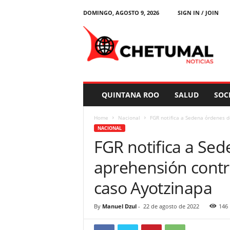
DOMINGO, AGOSTO 9, 2026
SIGN IN / JOIN
C
h
e
t
u
m
a
QUINTANA ROO
SALUD
SOC
l
N
Home
Nacional
FGR notifica a Sedena órdenes d
o
NACIONAL
t
FGR notifica a Se
i
c
aprehensión contr
i
a
caso Ayotzinapa
s
By
Manuel Dzul
-
22 de agosto de 2022
146