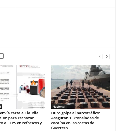
l
Nacional
envía carta a Claudia
Duro golpe al narcotráfico:
aum para rechazar
Aseguran 1.3 toneladas de
 al IEPS en refrescos y
cocaína en las costas de
Guerrero