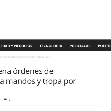
IEDAD Y NEGOCIOS
TECNOLOGÍA
POLICIACAS
POLÍTI
e aprehensión contra mandos y tropa por...
dena órdenes de
a mandos y tropa por
0