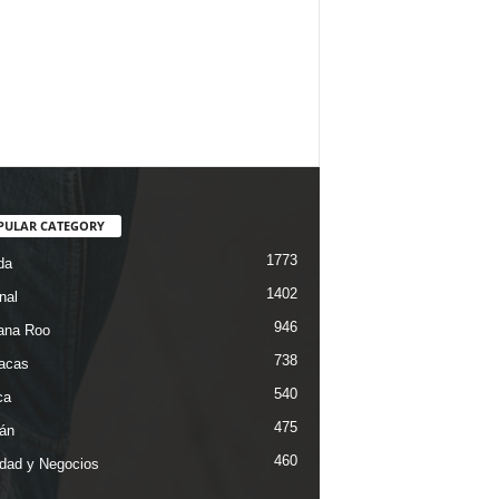
PULAR CATEGORY
1773
da
1402
nal
946
ana Roo
738
iacas
540
ca
475
án
460
dad y Negocios