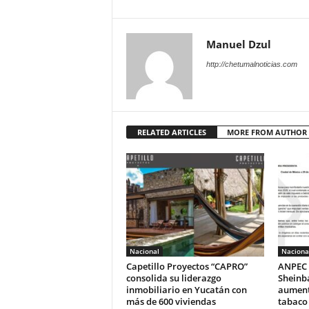
Manuel Dzul
http://chetumalnoticias.com
RELATED ARTICLES
MORE FROM AUTHOR
Nacional
Naciona
Capetillo Proyectos “CAPRO”
ANPEC 
consolida su liderazgo
Sheinb
inmobiliario en Yucatán con
aumento
más de 600 viviendas
tabaco