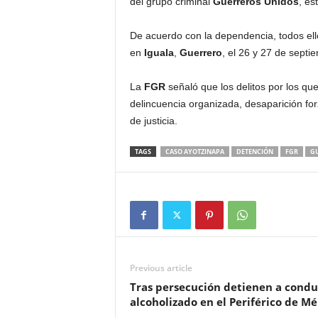
del grupo criminal
Guerreros Unidos
, es
De acuerdo con la dependencia, todos ello
en
Iguala
,
Guerrero
, el 26 y 27 de septi
La
FGR
señaló que los delitos por los qu
delincuencia organizada, desaparición forz
de justicia.
TAGS
CASO AYOTZINAPA
DETENCIÓN
FGR
G
Previous article
Tras persecución detienen a condu
alcoholizado en el Periférico de Mé