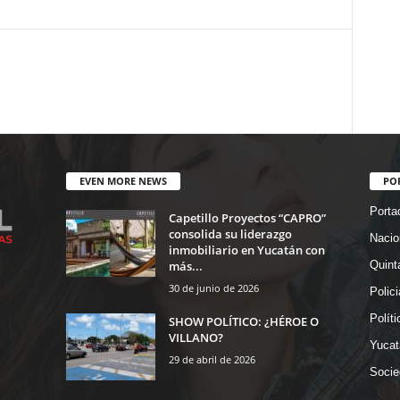
EVEN MORE NEWS
PO
Porta
Capetillo Proyectos “CAPRO”
consolida su liderazgo
Nacio
inmobiliario en Yucatán con
más...
Quint
30 de junio de 2026
Polic
Políti
SHOW POLÍTICO: ¿HÉROE O
VILLANO?
Yucat
29 de abril de 2026
Socie