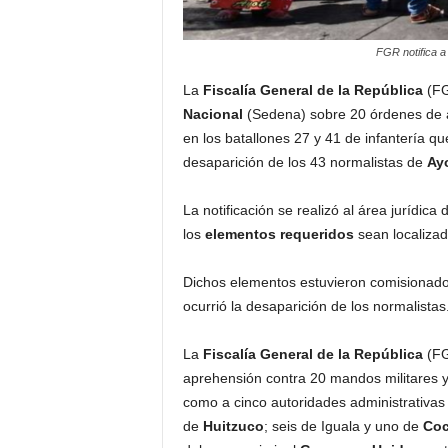
FGR notifica 
La
Fiscalía General de la República
(FG
Nacional
(Sedena) sobre 20 órdenes de a
en los batallones 27 y 41 de infantería q
desaparición de los 43 normalistas de
Ay
La notificación se realizó al área jurídic
los
elementos
requeridos
sean localizad
Dichos elementos estuvieron comisionad
ocurrió la desaparición de los normalistas
La
Fiscalía General de la República
(FG
aprehensión contra 20 mandos militares y 
como a cinco autoridades administrativas 
de
Huitzuco
; seis de Iguala y uno de
Coc