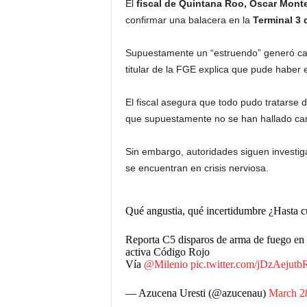
El
fiscal de Quintana Roo, Óscar Mont
confirmar una
balacera
en la
Terminal 3 
Supuestamente un “estruendo” generó caos
titular de la FGE explica que pude haber
El fiscal asegura que todo pudo tratarse
que supuestamente no se han hallado cart
Sin embargo, autoridades siguen investig
se encuentran en crisis nerviosa.
Qué angustia, qué incertidumbre ¿Hasta 
Reporta C5 disparos de arma de fuego en l
activa Código Rojo
Vía
@Milenio
pic.twitter.com/jDzAejutb
— Azucena Uresti (@azucenau)
March 2