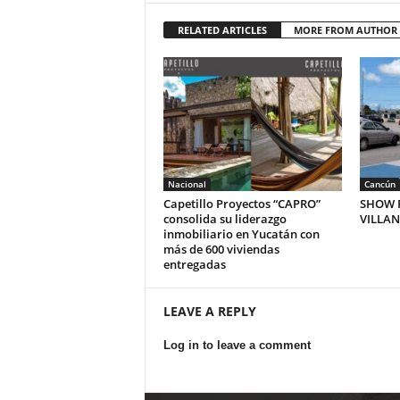
RELATED ARTICLES
MORE FROM AUTHOR
Nacional
Cancún
Capetillo Proyectos “CAPRO”
SHOW P
consolida su liderazgo
VILLA
inmobiliario en Yucatán con
más de 600 viviendas
entregadas
LEAVE A REPLY
Log in to leave a comment