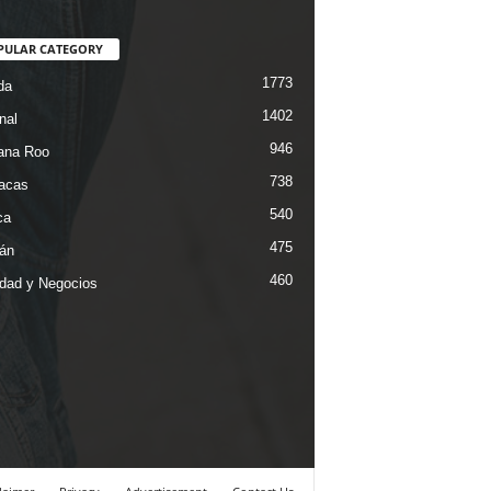
PULAR CATEGORY
1773
da
1402
nal
946
ana Roo
738
iacas
540
ca
475
án
460
dad y Negocios