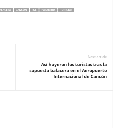
ALACERA
CANCÚN
FGE
PASAJEROS
TURISTAS
Next article
Así huyeron los turistas tras la
supuesta balacera en el Aeropuerto
Internacional de Cancún