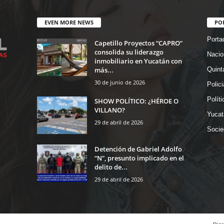
EVEN MORE NEWS
PO
Porta
Capetillo Proyectos “CAPRO”
consolida su liderazgo
Nacio
inmobiliario en Yucatán con
más...
Quint
30 de junio de 2026
Polic
Políti
SHOW POLÍTICO: ¿HÉROE O
VILLANO?
Yucat
29 de abril de 2026
Socie
Detención de Gabriel Adolfo
“N”, presunto implicado en el
delito de...
29 de abril de 2026