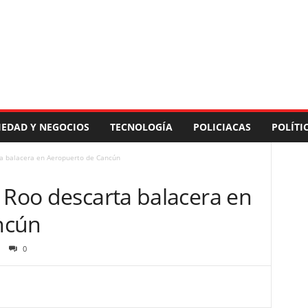
IEDAD Y NEGOCIOS
TECNOLOGÍA
POLICIACAS
POLÍTI
ta balacera en Aeropuerto de Cancún
 Roo descarta balacera en
ncún
0