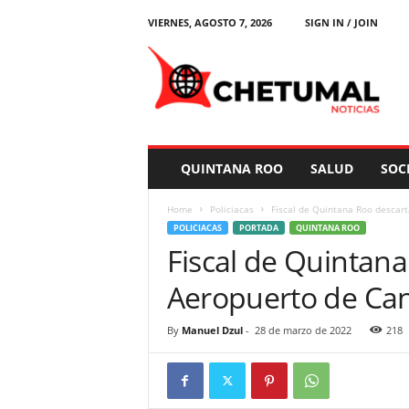
VIERNES, AGOSTO 7, 2026
SIGN IN / JOIN
C
h
e
t
u
m
a
QUINTANA ROO
SALUD
SOC
l
N
Home
Policiacas
Fiscal de Quintana Roo descar
o
POLICIACAS
PORTADA
QUINTANA ROO
t
Fiscal de Quintana
i
c
Aeropuerto de Ca
i
a
s
By
Manuel Dzul
-
28 de marzo de 2022
218