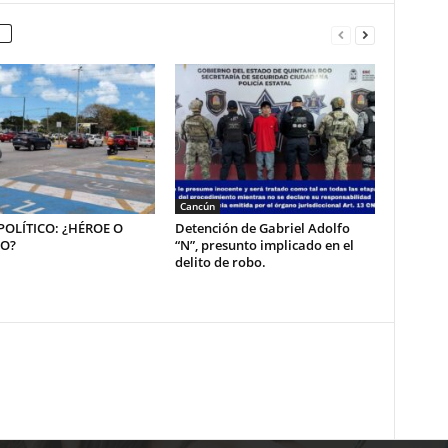
Cancún
OLÍTICO: ¿HÉROE O
Detención de Gabriel Adolfo
NO?
“N”, presunto implicado en el
delito de robo.