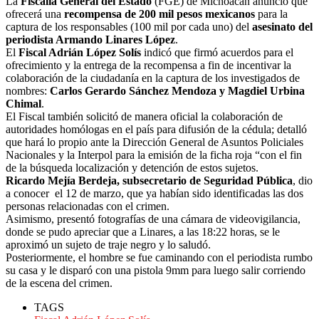
La
Fiscalía General del Estado
(FGE) de Michoacán anunció que
ofrecerá una
recompensa de 200 mil pesos mexicanos
para la
captura de los responsables (100 mil por cada uno) del
asesinato del
periodista Armando Linares López
.
El
Fiscal Adrián López Solís
indicó que firmó acuerdos para el
ofrecimiento y la entrega de la recompensa a fin de incentivar la
colaboración de la ciudadanía en la captura de los investigados de
nombres:
Carlos Gerardo Sánchez Mendoza y Magdiel Urbina
Chimal
.
El Fiscal también solicitó de manera oficial la colaboración de
autoridades homólogas en el país para difusión de la cédula; detalló
que hará lo propio ante la Dirección General de Asuntos Policiales
Nacionales y la Interpol para la emisión de la ficha roja “con el fin
de la búsqueda localización y detención de estos sujetos.
Ricardo Mejía Berdeja, subsecretario de Seguridad Pública
, dio
a conocer el 12 de marzo, que ya habían sido identificadas las dos
personas relacionadas con el crimen.
Asimismo, presentó fotografías de una cámara de videovigilancia,
donde se pudo apreciar que a Linares, a las 18:22 horas, se le
aproximó un sujeto de traje negro y lo saludó.
Posteriormente, el hombre se fue caminando con el periodista rumbo
su casa y le disparó con una pistola 9mm para luego salir corriendo
de la escena del crimen.
TAGS