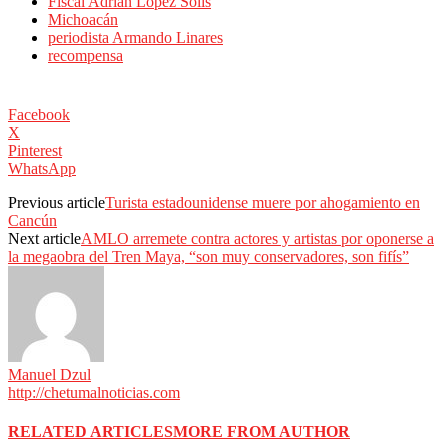
Fiscal Adrián López Solís
Michoacán
periodista Armando Linares
recompensa
Facebook
X
Pinterest
WhatsApp
Previous article
Turista estadounidense muere por ahogamiento en
Cancún
Next article
AMLO arremete contra actores y artistas por oponerse a
la megaobra del Tren Maya, “son muy conservadores, son fifís”
Manuel Dzul
http://chetumalnoticias.com
RELATED ARTICLES
MORE FROM AUTHOR