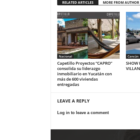
RELATED ARTICLES
MORE FROM AUTHOR
Nacional
Cancún
Capetillo Proyectos “CAPRO”
SHOW P
consolida su liderazgo
VILLA
inmobiliario en Yucatán con
más de 600 viviendas
entregadas
LEAVE A REPLY
Log in to leave a comment