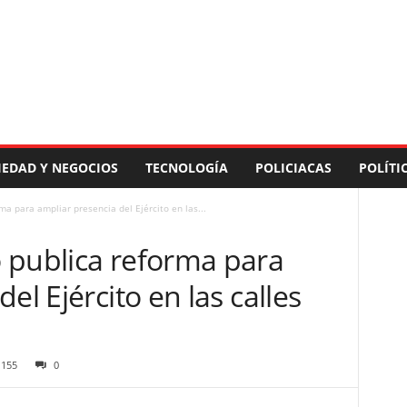
IEDAD Y NEGOCIOS
TECNOLOGÍA
POLICIACAS
POLÍTI
a para ampliar presencia del Ejército en las...
 publica reforma para
el Ejército en las calles
155
0