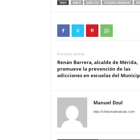
TAGS
AMLO
EJÉRCITO
FUERZAS ARMADAS
SE
Previous article
Renán Barrera, alcalde de Mérida,
promueve la prevención de las
adicciones en escuelas del Municip
Manuel Dzul
http://chetumalnoticias.com