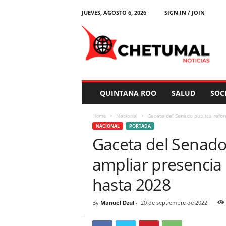
JUEVES, AGOSTO 6, 2026
SIGN IN / JOIN
C
h
e
t
u
m
a
QUINTANA ROO
SALUD
SOC
l
N
Home
Nacional
Gaceta del Senado publica reform
o
NACIONAL
PORTADA
t
Gaceta del Senado
i
c
ampliar presencia d
i
a
hasta 2028
s
By
Manuel Dzul
-
20 de septiembre de 2022