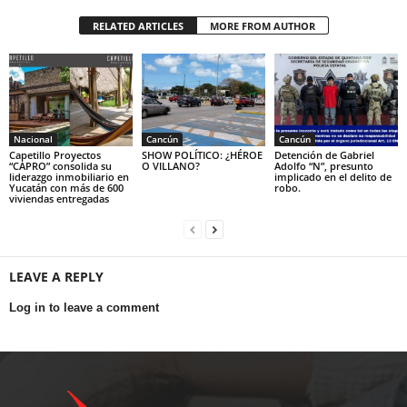
RELATED ARTICLES
MORE FROM AUTHOR
Nacional
Cancún
Cancún
Capetillo Proyectos
SHOW POLÍTICO: ¿HÉROE
Detención de Gabriel
“CAPRO” consolida su
O VILLANO?
Adolfo “N”, presunto
liderazgo inmobiliario en
implicado en el delito de
Yucatán con más de 600
robo.
viviendas entregadas
LEAVE A REPLY
Log in to leave a comment