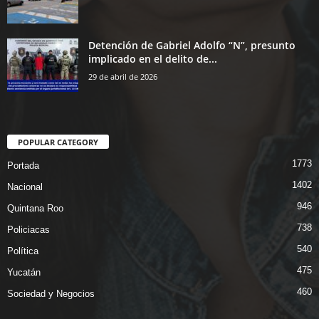
Detención de Gabriel Adolfo “N”, presunto
implicado en el delito de...
29 de abril de 2026
POPULAR CATEGORY
1773
Portada
1402
Nacional
946
Quintana Roo
738
Policiacas
540
Política
475
Yucatán
460
Sociedad y Negocios