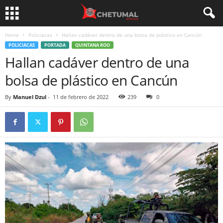
Home
Policiacas
Hallan cadáver dentro de una bolsa de plástico en Cancún
POLICIACAS
PORTADA
QUINTANA ROO
Hallan cadáver dentro de una
bolsa de plástico en Cancún
By
Manuel Dzul
-
11 de febrero de 2022
239
0