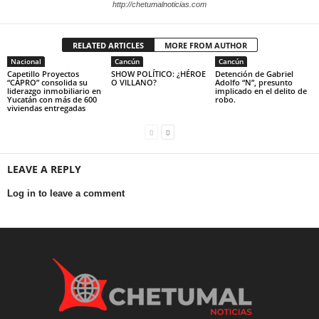
http://chetumalnoticias.com
RELATED ARTICLES
MORE FROM AUTHOR
Nacional
Cancún
Cancún
Capetillo Proyectos
SHOW POLÍTICO: ¿HÉROE
Detención de Gabriel
“CAPRO” consolida su
O VILLANO?
Adolfo “N”, presunto
liderazgo inmobiliario en
implicado en el delito de
Yucatán con más de 600
robo.
viviendas entregadas
LEAVE A REPLY
Log in to leave a comment