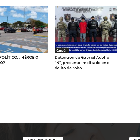
Cancún
OLÍTICO: ¿HÉROE O
Detención de Gabriel Adolfo
NO?
“N”, presunto implicado en el
delito de robo.
EVEN MORE NEWS
PO