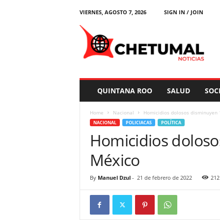
VIERNES, AGOSTO 7, 2026
SIGN IN / JOIN
C
h
e
t
u
m
a
QUINTANA ROO
SALUD
SOC
l
N
Home
Nacional
Homicidios dolosos disminuyen
o
NACIONAL
POLICIACAS
POLÍTICA
t
Homicidios doloso
i
c
México
i
a
s
By
Manuel Dzul
-
21 de febrero de 2022
212