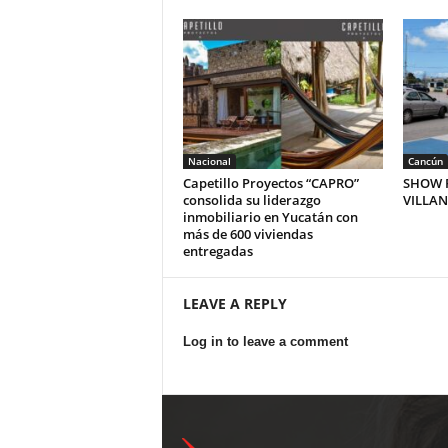
Nacional
Cancún
Capetillo Proyectos “CAPRO”
SHOW P
consolida su liderazgo
VILLA
inmobiliario en Yucatán con
más de 600 viviendas
entregadas
LEAVE A REPLY
Log in to leave a comment