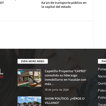
NO?
Ka’an de transporte público en
la capital del estado
EVEN MORE NEWS
PO
Porta
Capetillo Proyectos “CAPRO”
consolida su liderazgo
Nacio
inmobiliario en Yucatán con
más...
Quint
30 de junio de 2026
Polic
Políti
SHOW POLÍTICO: ¿HÉROE O
VILLANO?
Yucat