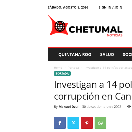
SÁBADO, AGOSTO 8, 2026
SIGN IN / JOIN
C
h
e
t
u
m
a
QUINTANA ROO
SALUD
SOC
l
N
Home
Portada
Investigan a 14 policías por acto
o
PORTADA
t
Investigan a 14 pol
i
c
corrupción en Ca
i
a
s
By
Manuel Dzul
-
30 de septiembre de 2022