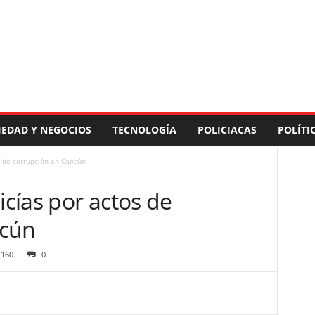
IEDAD Y NEGOCIOS
TECNOLOGÍA
POLICIACAS
POLÍTI
s de corrupción en Cancún
icías por actos de
ncún
160
0