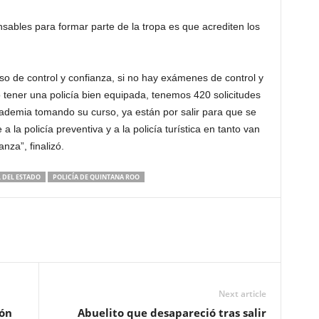
sables para formar parte de la tropa es que acrediten los
o de control y confianza, si no hay exámenes de control y
tener una policía bien equipada, tenemos 420 solicitudes
cademia tomando su curso, ya están por salir para que se
a la policía preventiva y a la policía turística en tanto van
nza”, finalizó.
L DEL ESTADO
POLICÍA DE QUINTANA ROO
Next article
ión
Abuelito que desapareció tras salir