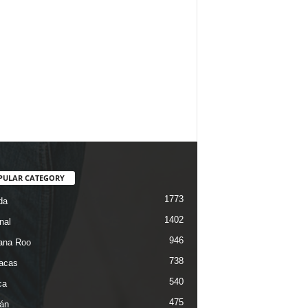
PULAR CATEGORY
1773
da
1402
nal
946
ana Roo
738
iacas
540
ca
475
án