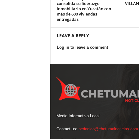
consolida su liderazgo
VILLA
inmobiliario en Yucatán con
más de 600 viviendas
entregadas
LEAVE A REPLY
Log in to leave a comment
Medio Informativo Local
Contact us:
periodico@chetumalnoticias.com