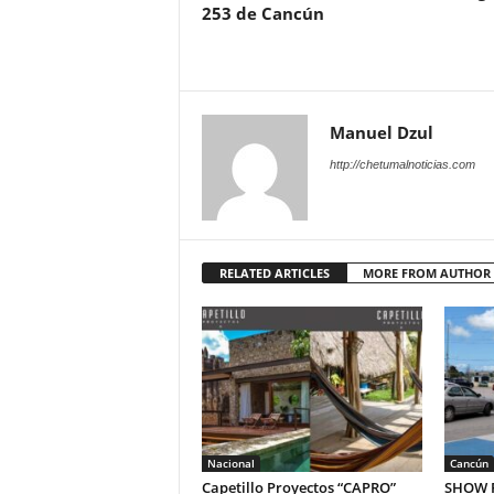
253 de Cancún
Manuel Dzul
http://chetumalnoticias.com
RELATED ARTICLES
MORE FROM AUTHOR
Nacional
Cancún
Capetillo Proyectos “CAPRO”
SHOW P